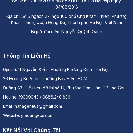
Số ĐKKD 0107529318 do Sở KHĐT Tp. Hà Nội cấp ngày
04/08/2016
Địa chỉ: Số 6 ngách 27, ngõ 100 phố Chợ Khâm Thiên, Phường
Khâm Thiên, Quận Đống Đa, Thành phố Hà Nội, Việt Nam
Người đại diện: Nguyễn Quỳnh Oanh
Thông Tin Liên Hệ
Địa chỉ:
11 Nguyễn Xiển , Phường Khương Đình , Hà Nội
26 Hoàng Kế Viêm, Phường Bảy Hiền, HCM
Đường A3, Tiểu khu đô thị số 17, Phường Pom Hán, TP Lào Cai
Hotline: 19009043 / 0886.248.836
Email:manager.eus@gmail.com
Website: giadungeus.com
Kết Nối Với Chúng Tôi