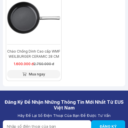
Chảo Chống Dính Cao cấp WMF
WEILBURGER CERAMIC 28 CM
1.600.000 đ
2.750.000 đ
Mua ngay
Đăng Ký Để Nhận Những Thông Tin Mới Nhất Từ EUS
Việt Nam
Hãy Để Lại Số Điện Thoại Của Bạn Để Được Tư Vấn
ĐĂNG KÝ