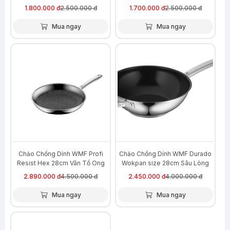
1.800.000 đ
2.500.000 đ
1.700.000 đ
2.500.000 đ
Mua ngay
Mua ngay
-36%
-39%
Chảo Chống Dính WMF Profi
Chảo Chống Dính WMF Durado
Resist Hex 28cm Vân Tổ Ong
Wokpan size 28cm Sâu Lòng
Siêu Bền
2.890.000 đ
4.500.000 đ
2.450.000 đ
4.000.000 đ
Mua ngay
Mua ngay
-42%