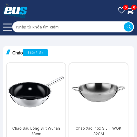
0
0
Chảo
5 Sản Phẩm
-28%
-32%
Chảo Sâu Lòng Silit Wuhan
Chảo Xào Inox SILIT WOK
28cm
32CM