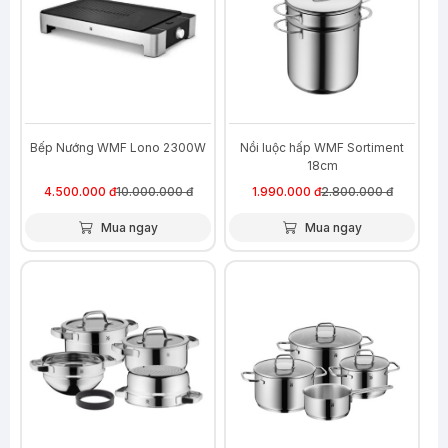
Bếp Nướng WMF Lono 2300W
Nồi luộc hấp WMF Sortiment
18cm
4.500.000 đ
10.000.000 đ
1.990.000 đ
2.800.000 đ
Mua ngay
Mua ngay
-32%
-36%