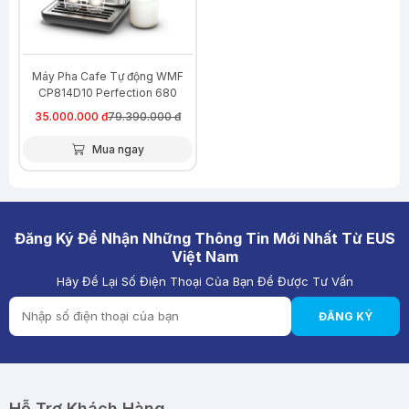
Máy Pha Cafe Tự động WMF
CP814D10 Perfection 680
35.000.000 đ
79.390.000 đ
Mua ngay
Đăng Ký Để Nhận Những Thông Tin Mới Nhất Từ EUS
Việt Nam
Hãy Để Lại Số Điện Thoại Của Bạn Để Được Tư Vấn
ĐĂNG KÝ
Hỗ Trợ Khách Hàng