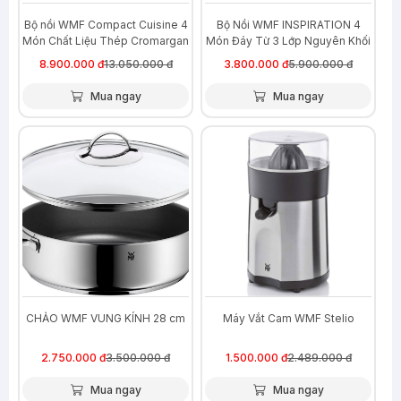
Bộ nồi WMF Compact Cuisine 4
Bộ Nồi WMF INSPIRATION 4
Món Chất Liệu Thép Cromargan
Món Đáy Từ 3 Lớp Nguyên Khối
Không Gỉ
Thép Không Gỉ Cromargan Size
8.900.000 đ
13.050.000 đ
3.800.000 đ
5.900.000 đ
24,20,16,16cm
Mua ngay
Mua ngay
-21%
-40%
CHẢO WMF VUNG KÍNH 28 cm
Máy Vắt Cam WMF Stelio
2.750.000 đ
3.500.000 đ
1.500.000 đ
2.489.000 đ
Mua ngay
Mua ngay