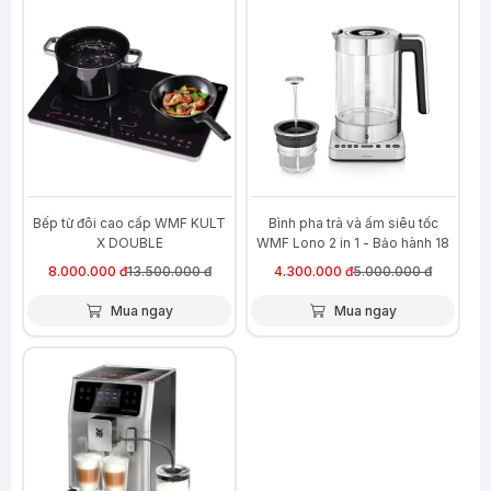
-41%
-14%
Bếp từ đôi cao cấp WMF KULT
Bình pha trà và ấm siêu tốc
X DOUBLE
WMF Lono 2 in 1 - Bảo hành 18
tháng
8.000.000 đ
13.500.000 đ
4.300.000 đ
5.000.000 đ
Mua ngay
Mua ngay
-56%