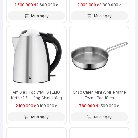
1.500.000 đ
2.600.000 đ
2.800.000 đ
3.800.000 đ
Mua ngay
Mua ngay
-32%
-48%
Ấm Siêu Tốc WMF STELIO
Chảo Chiên Mini WMF Pfanne
Kettle 1.7L Hàng Chính Hãng
Frying Pan 18cm
2.100.000 đ
3.100.000 đ
780.000 đ
1.500.000 đ
Mua ngay
Mua ngay