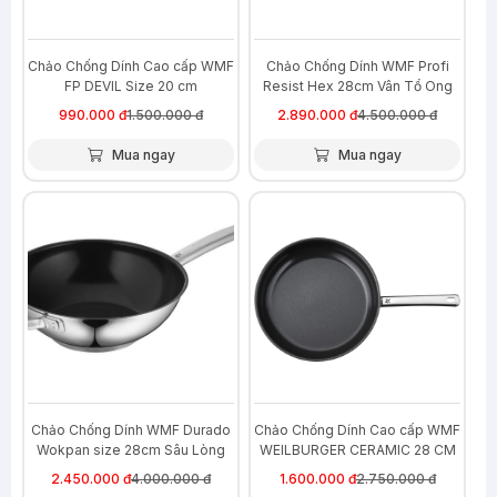
Chảo Chống Dính Cao cấp WMF
Chảo Chống Dính WMF Profi
FP DEVIL Size 20 cm
Resist Hex 28cm Vân Tổ Ong
Siêu Bền
990.000 đ
1.500.000 đ
2.890.000 đ
4.500.000 đ
Mua ngay
Mua ngay
-39%
-42%
Chảo Chống Dính WMF Durado
Chảo Chống Dính Cao cấp WMF
Wokpan size 28cm Sâu Lòng
WEILBURGER CERAMIC 28 CM
2.450.000 đ
4.000.000 đ
1.600.000 đ
2.750.000 đ