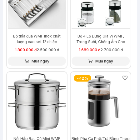
Bộ thìa đũa WMF inox chất
Bộ 4 Lọ Đựng Gia Vị WMF,
lượng cao set 12 chiếc
Trong Suốt, Chống Ẩm Cho
Phòng Bếp Nắp Thép Không Gỉ
1.800.000 đ
2.500.000 đ
1.689.000 đ
2.700.000 đ
Tiện Lợi
Mua ngay
Mua ngay
-46%
-42%
Nồi Hấp Rau Củ Mini WMF
Bình Pha Cà Phê/Trà Bằng Thép