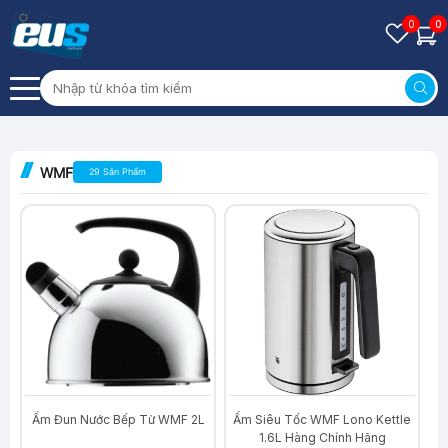
0
0
WMF
29 Sản Phẩm
-42%
-26%
Ấm Đun Nước Bếp Từ WMF 2L
Ấm Siêu Tốc WMF Lono Kettle
1.6L Hàng Chính Hãng