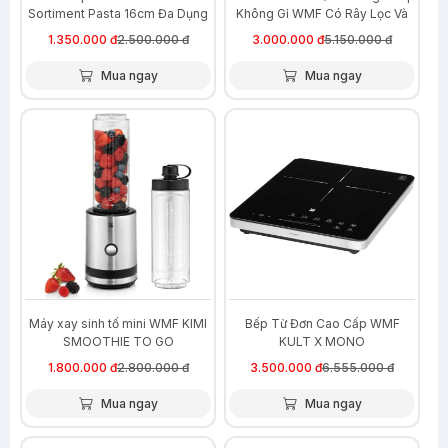
Sortiment Pasta 16cm Đa Dụng
Không Gỉ WMF Có Rây Lọc Và
Tay Cầm Tiện Lợi
1.350.000 đ
2.500.000 đ
3.000.000 đ
5.150.000 đ
Mua ngay
Mua ngay
-36%
-47%
Máy xay sinh tố mini WMF KIMI
Bếp Từ Đơn Cao Cấp WMF
SMOOTHIE TO GO
KULT X MONO
1.800.000 đ
2.800.000 đ
3.500.000 đ
6.555.000 đ
Mua ngay
Mua ngay