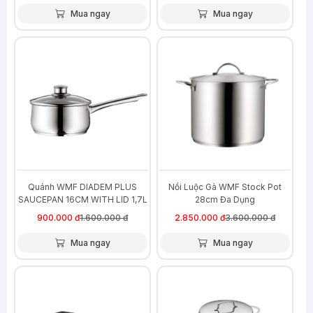
Mua ngay
Mua ngay
-44%
-21%
Quánh WMF DIADEM PLUS
Nồi Luộc Gà WMF Stock Pot
SAUCEPAN 16CM WITH LID 1,7L
28cm Đa Dụng
Đáy Từ 3 Lớp Nguyên Khối
900.000 đ
1.600.000 đ
2.850.000 đ
3.600.000 đ
Mua ngay
Mua ngay
-55%
-29%