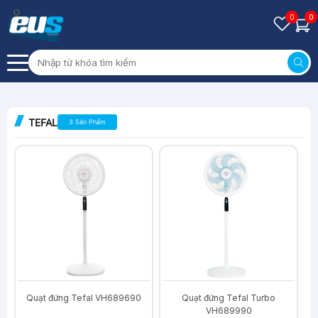
0
0
TEFAL
3 Sản Phẩm
-18%
-24%
Quạt đứng Tefal VH689690
Quạt đứng Tefal Turbo
VH689990