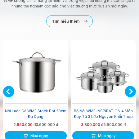
WMF không chỉ là mang lại niềm vui trong việc nấu nướng mà còn là tạo ra
những trải nghiệm độc đáo cho việc thưởng thức bữa ăn mỗi ngày.
Tìm hiểu thêm
-21%
-36%
Nồi Luộc Gà WMF Stock Pot 28cm
Bộ Nồi WMF INSPIRATION 4 Món
Đa Dụng
Đáy Từ 3 Lớp Nguyên Khối Thép
Không Gỉ Cromargan Size
2.850.000 đ
3.600.000 đ
3.800.000 đ
5.900.000 đ
24,20,16,16cm
Mua ngay
Mua ngay