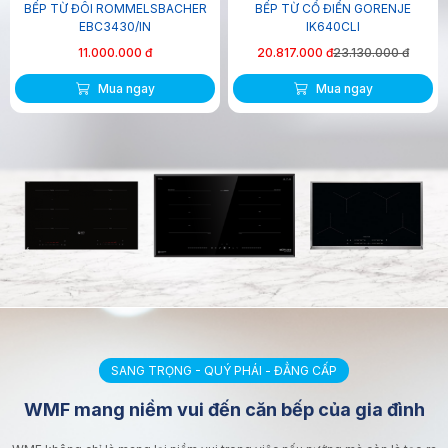
BẾP TỪ ĐÔI ROMMELSBACHER
BẾP TỪ CỔ ĐIỂN GORENJE
EBC3430/IN
IK640CLI
11.000.000 đ
20.817.000 đ
23.130.000 đ
Mua ngay
Mua ngay
SANG TRỌNG - QUÝ PHÁI - ĐẲNG CẤP
WMF mang niềm vui đến căn bếp của gia đình