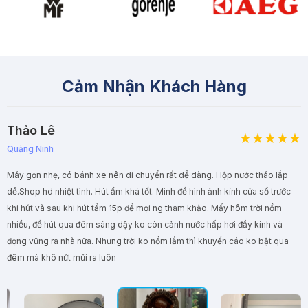
Cảm Nhận Khách Hàng
Cầu thủ Văn Toàn
Diễn viên Đan Lê
Minh Lê
Thảo Lê
Hà Nội
( TP. Hồ Chí Minh )
( Quận 9, TP. Hồ Chí Minh )
Quảng Ninh
Máy gọn nhẹ, có bánh xe nên di chuyển rất dễ dàng. Hộp nước tháo lắp
dễ.Shop hd nhiệt tình. Hút ẩm khá tốt. Mình để hình ảnh kính cửa sổ trước
khi hút và sau khi hút tầm 15p để mọi ng tham khảo. Mấy hôm trời nồm
nhiều, để hút qua đêm sáng dậy ko còn cảnh nước hấp hơi đầy kính và
đọng vũng ra nhà nữa. Nhưng trời ko nồm lắm thì khuyến cáo ko bật qua
đêm mà khô nứt mũi ra luôn