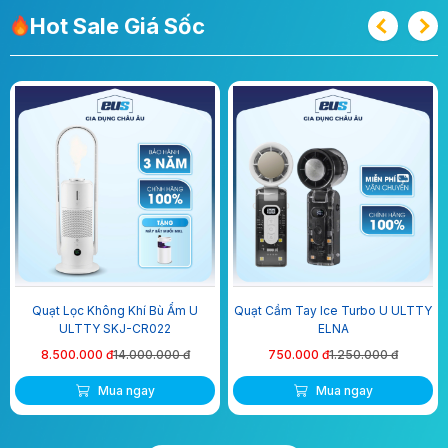
Hot Sale Giá Sốc
-40%
-13%
Quạt Cầm Tay Ice Turbo U ULTTY
Máy Lau Nhà Hút Bụi Thông Minh
ELNA
U ULTTY SCW18 Màu Trắng Ngọc
Trai
750.000 đ
1.250.000 đ
7.000.000 đ
8.000.000 đ
Mua ngay
Mua ngay