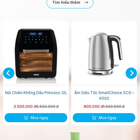
Tìm hiểu thêm
36%
-47%
-50
hiên Không Dầu Princess 12L
Ấm Siêu Tốc SmartChoice SCG –
N
K002
SMART
3.500.000 đ
5.500.000 đ
800.000 đ
1.500.000 đ
8
Mua ngay
Mua ngay