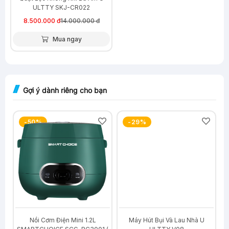
ULTTY SKJ-CR022
8.500.000 đ
14.000.000 đ
Mua ngay
Gợi ý dành riêng cho bạn
-50%
-29%
U
Nồi Cơm Điện Mini 1.2L
Máy Hút Bụi Và Lau Nhà U