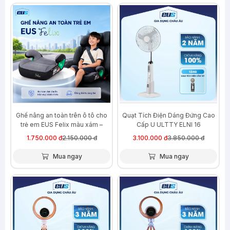
-19%
-19%
Ghế nâng an toàn trên ô tô cho
Quạt Tích Điện Dáng Đứng Cao
trẻ em EUS Felix màu xám –
Cấp U ULTTY ELNI 16
Isofix
1.750.000 đ
2.150.000 đ
3.100.000 đ
3.850.000 đ
Mua ngay
Mua ngay
-24%
-25%