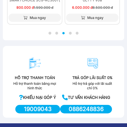
SMARTCHOICE SCG-RC3001 (
ULTTY V08
5 màu )
800.000 đ
1.590.000 đ
6.000.000 đ
8.500.000 đ
Mua ngay
Mua ngay
HỖ TRỢ THANH TOÁN
TRẢ GÓP LÃI SUẤT 0%
Hỗ trợ thanh toán bằng mọi
Hỗ trợ trả góp với lãi suất
hình thức
chỉ 0%
KHIẾU NẠI GÓP Ý
TƯ VẤN KHÁCH HÀNG
19009043
0886248836