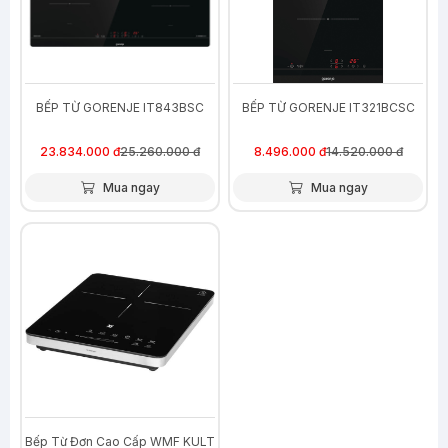
BẾP TỪ GORENJE IT843BSC
BẾP TỪ GORENJE IT321BCSC
23.834.000 đ
25.260.000 đ
8.496.000 đ
14.520.000 đ
Mua ngay
Mua ngay
-47%
Bếp Từ Đơn Cao Cấp WMF KULT