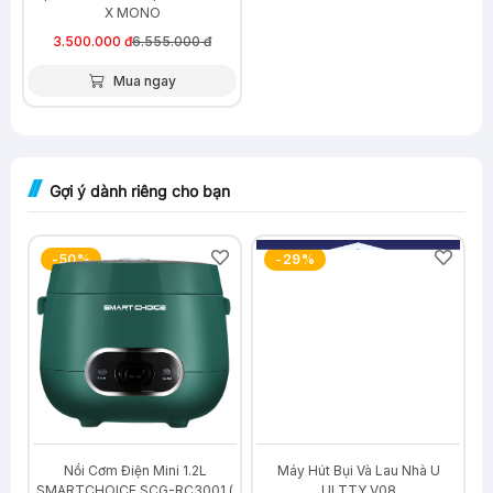
X MONO
3.500.000 đ
6.555.000 đ
Mua ngay
Gợi ý dành riêng cho bạn
-50%
-29%
U
Nồi Cơm Điện Mini 1.2L
Máy Hút Bụi Và Lau Nhà U
SMARTCHOICE SCG-RC3001 (
ULTTY V08