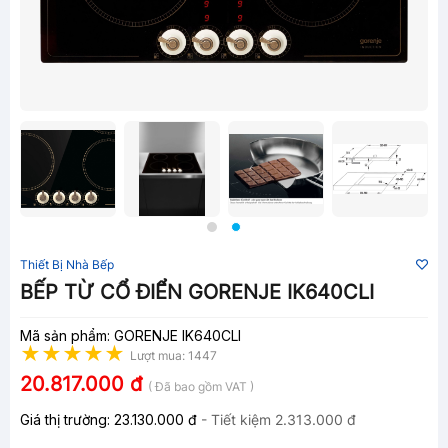
Thiết Bị Nhà Bếp
BẾP TỪ CỔ ĐIỂN GORENJE IK640CLI
Mã sản phẩm: GORENJE IK640CLI
Lượt mua: 1447
20.817.000 đ
( Đã bao gồm VAT )
Giá thị trường:
23.130.000 đ
- Tiết kiệm
2.313.000 đ