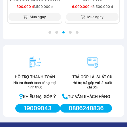
5 màu )
800.000 đ
1.590.000 đ
6.000.000 đ
8.500.000 đ
Mua ngay
Mua ngay
HỖ TRỢ THANH TOÁN
TRẢ GÓP LÃI SUẤT 0%
Hỗ trợ thanh toán bằng mọi
Hỗ trợ trả góp với lãi suất
hình thức
chỉ 0%
KHIẾU NẠI GÓP Ý
TƯ VẤN KHÁCH HÀNG
19009043
0886248836