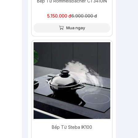
Bếp Từ Rommelsbacher CT3410IN
5.150.000 đ
6.900.000 đ
Mua ngay
Bếp Từ Steba IK100