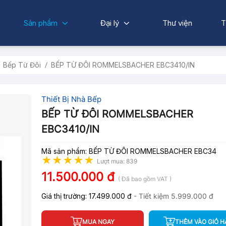
Sản phẩm
Đại lý
Thư viện
T
Bếp Từ Đôi
BẾP TỪ ĐÔI ROMMELSBACHER EBC3410/IN
Thiết Bị Nhà Bếp
BẾP TỪ ĐÔI ROMMELSBACHER
EBC3410/IN
Mã sản phẩm: BẾP TỪ ĐÔI ROMMELSBACHER EBC34
Lượt mua: 839
11.500.000 đ
( Đã bao gồm VAT )
Giá thị trường:
17.499.000 đ
- Tiết kiệm
5.999.000 đ
MUA NGAY
THÊM VÀO GIỎ 