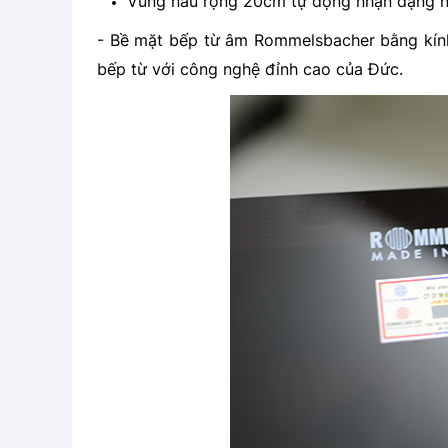
Vùng nấu rộng 20cm tự động nhận dạng n
- Bề mặt bếp từ âm Rommelsbacher bằng kính 
bếp từ với công nghệ đỉnh cao của Đức.