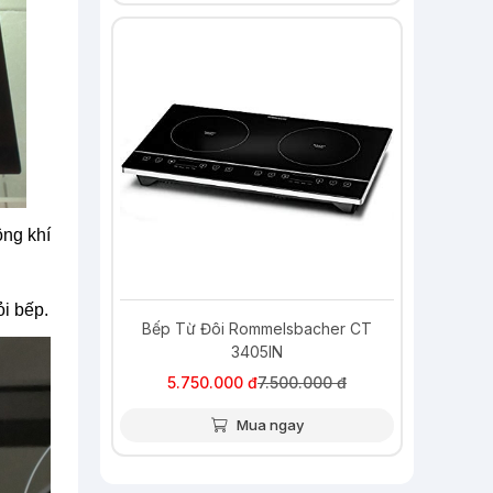
-23%
ông khí
ỏi bếp.
Bếp Từ Đôi Rommelsbacher CT
3405IN
5.750.000 đ
7.500.000 đ
Mua ngay