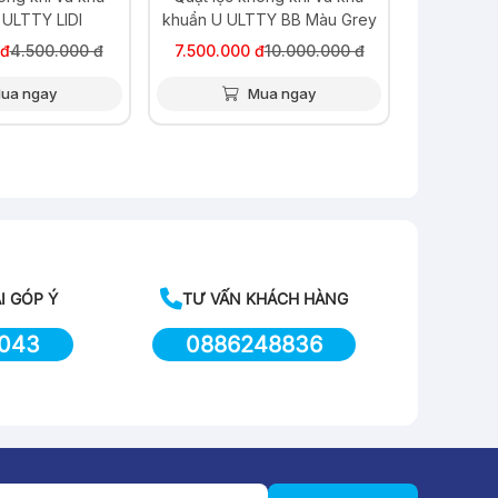
TY BB Màu Grey
tần Cuckoo 1.8L CRP-
HUS1000F/BKRDVN
đ
10.000.000 đ
7.475.000 đ
8.475.000 đ
ua ngay
Mua ngay
I GÓP Ý
TƯ VẤN KHÁCH HÀNG
043
0886248836