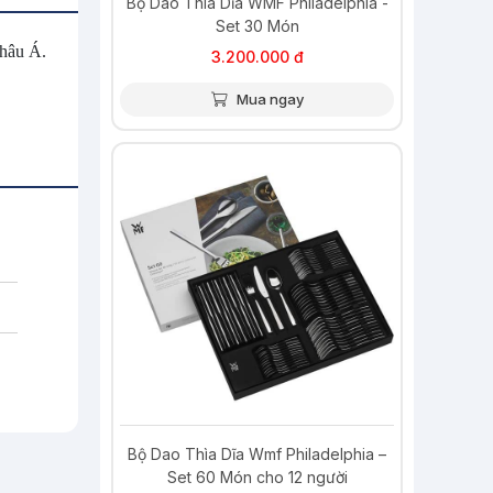
Bộ Dao Thìa Dĩa WMF Philadelphia -
Set 30 Món
Châu Á.
3.200.000 đ
Mua ngay
Bộ Dao Thìa Dĩa Wmf Philadelphia –
Set 60 Món cho 12 người