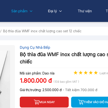
Sản phẩm
Đại lý
Thư viện
T
Bộ thìa đũa WMF inox chất lượng cao set 12 chiếc
Dụng Cụ Nhà Bếp
Bộ thìa đũa WMF inox chất lượng cao s
chiếc
Mã sản phẩm: Dao nĩa
Lượt 
1.800.000 đ
( Đã bao gồm VAT )
Giá thị trường:
2.500.000 đ
- Tiết kiệm
700.000 đ
MUA NGAY
THÊM VÀO GIỎ 