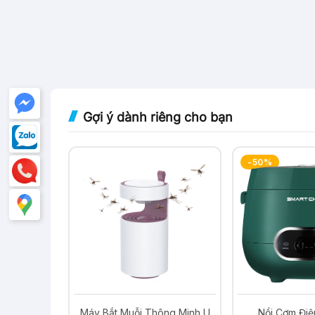
Gợi ý dành riêng cho bạn
-50%
-29%
ng Minh U
Nồi Cơm Điện Mini 1.2L
Máy Hút Bụi V