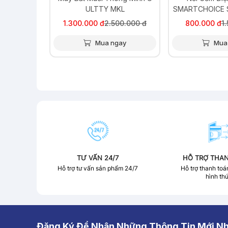
KL
SMARTCHOICE SCG-RC3001 (
ULTTY
5 màu )
00.000 đ
800.000 đ
1.590.000 đ
6.000.000 đ
8
ay
Mua ngay
Mua
TƯ VẤN 24/7
HỖ TRỢ THA
Hỗ trợ tư vấn sản phẩm 24/7
Hỗ trợ thanh toá
hình th
Đăng Ký Để Nhận Những Thông Tin Mới Nh