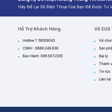
Hãy Để Lại Số Điện Thoại Của Bạn Để Được Tư 
Hỗ Trợ Khách Hàng
Về EUS 
Hotline 1: 19009043
Về chún
CSKH : 0886.248.836
Sản ph
Bảo Hành: 096.567.2335
Đại lý
Thành v
Tin tức
Liên hệ