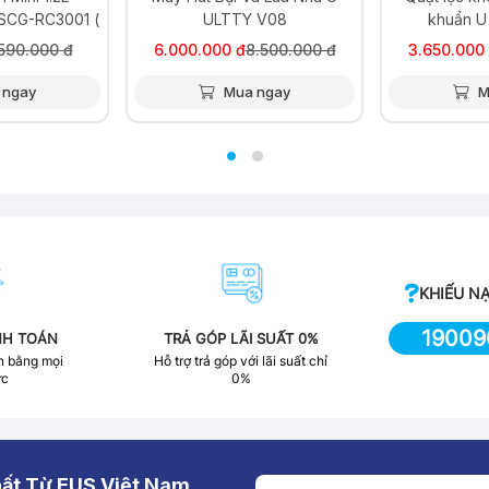
 V08
khuẩn U ULTTY LIDI
khuẩn U ULT
.500.000 đ
3.650.000 đ
4.500.000 đ
7.500.000 
 ngay
Mua ngay
M
KHIẾU NẠ
19009
NH TOÁN
TRẢ GÓP LÃI SUẤT 0%
n bằng mọi
Hỗ trợ trả góp với lãi suất chỉ
ức
0%
ất Từ EUS Việt Nam