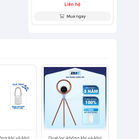
Liên hệ
Mua ngay
-12%
ông khí và khử
Nồi cơm áp suất điện tử cao