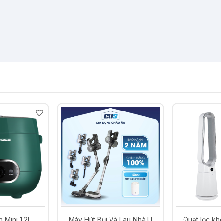
-19%
-25%
à Lau Nhà U
Quạt lọc không khí và khử
Quạt lọc kh