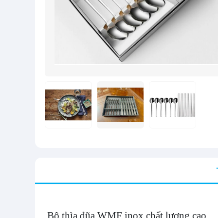
Bộ thìa đũa WMF inox chất lượng cao