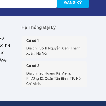
ĐĂNG KÝ
Hệ Thống Đại Lý
NG
Cơ sở 1
G TIN
Địa chỉ: Số 11 Nguyễn Xiển, Thanh
EUS
Xuân, Hà Nội
HÀNG
Cơ sở 2
Địa chỉ: 26 Hoàng Kế Viêm,
Phường 12, Quận Tân Bình, TP. Hồ
Chí Minh.
Cơ sở 3
Địa chỉ: Đường A3, Tiểu khu đô thị