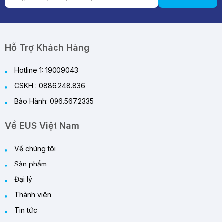
Review Quạt Tích Điện Cao Cấp 2026 – Giải
Pháp Làm Mát Thông Minh Cho Mùa Hè
29/05/2026
Hỗ Trợ Khách Hàng
Hotline 1: 19009043
CSKH : 0886.248.836
Bảo Hành: 096.567.2335
Về EUS Việt Nam
Về chúng tôi
Sản phẩm
Đại lý
Thành viên
Tin tức