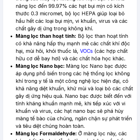
năng lọc đến 99.97% các hạt bụi mịn có kích
thước 0.3 micromet, bộ lọc HEPA giúp loại bỏ
hầu hết các loại bụi mịn, vi khuẩn, virus và các
chất gây dị ứng trong không khí.
Màng lọc than hoạt tính:
Bộ lọc than hoạt tính
có khả năng hấp thụ mạnh mẽ các chất khí độc
hại, mùi hôi, khói thuốc lá,
VOCs
(các hợp chất
hữu cơ dễ bay hơi) và các chất hóa học khác.
Màng lọc Nano bạc:
Màng lọc Nano bạc được
áp dụng phổ biến trong các hệ thống lọc không
khí trong y tế là một công nghệ lọc hiện đại, có
khả năng diệt khuẩn, khử mùi và loại bỏ các chất
gây dị ứng hiệu quả. Nano bạc được biết đến với
tính kháng khuẩn mạnh mẽ, khi tiếp xúc với vi
khuẩn và virus, các hạt nano bạc sẽ phá hủy
màng tế bào của chúng, ngăn chặn sự phát triển
và tiêu diệt chúng hoàn toàn.
Màng lọc Formaldehyde:
Ở màng lọc này, các