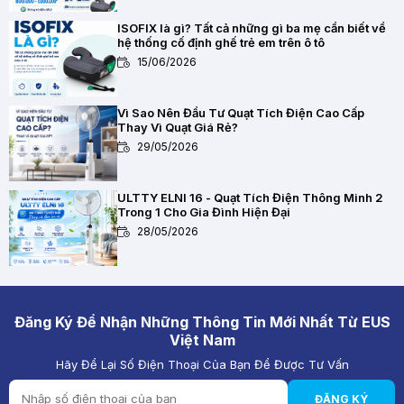
ISOFIX là gì? Tất cả những gì ba mẹ cần biết về
hệ thống cố định ghế trẻ em trên ô tô
15/06/2026
Vì Sao Nên Đầu Tư Quạt Tích Điện Cao Cấp
Thay Vì Quạt Giá Rẻ?
29/05/2026
ULTTY ELNI 16 - Quạt Tích Điện Thông Minh 2
Trong 1 Cho Gia Đình Hiện Đại
28/05/2026
Chất Lượng Pin Và Mạch Bảo Vệ Kép BMS Của
Quạt Tích Điện Quan Trọng Như Thế Nào?
28/05/2026
Đăng Ký Để Nhận Những Thông Tin Mới Nhất Từ EUS
Việt Nam
Hãy Để Lại Số Điện Thoại Của Bạn Để Được Tư Vấn
Quạt Tích Điện Pin Lithium vs Pin Ắc Quy: Loại
Nào Đáng Mua Hơn?
ĐĂNG KÝ
28/05/2026