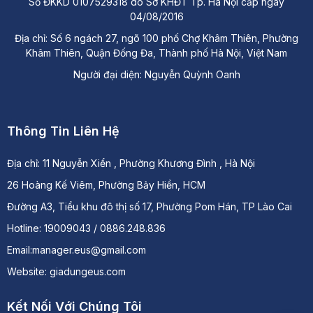
Số ĐKKD 0107529318 do Sở KHĐT Tp. Hà Nội cấp ngày
04/08/2016
Địa chỉ: Số 6 ngách 27, ngõ 100 phố Chợ Khâm Thiên, Phường
Khâm Thiên, Quận Đống Đa, Thành phố Hà Nội, Việt Nam
Người đại diện: Nguyễn Quỳnh Oanh
Thông Tin Liên Hệ
Địa chỉ:
11 Nguyễn Xiển , Phường Khương Đình , Hà Nội
26 Hoàng Kế Viêm, Phường Bảy Hiền, HCM
Đường A3, Tiểu khu đô thị số 17, Phường Pom Hán, TP Lào Cai
Hotline: 19009043 / 0886.248.836
Email:manager.eus@gmail.com
Website: giadungeus.com
Kết Nối Với Chúng Tôi