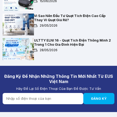
15/06/2026
Vì Sao Nên Đầu Tư Quạt Tích Điện Cao Cấp
Thay Vì Quạt Giá Rẻ?
29/05/2026
ULTTY ELNI 16 - Quạt Tích Điện Thông Minh 2
Trong 1 Cho Gia Đình Hiện Đại
28/05/2026
Chất Lượng Pin Và Mạch Bảo Vệ Kép BMS Của
Quạt Tích Điện Quan Trọng Như Thế Nào?
28/05/2026
Đăng Ký Để Nhận Những Thông Tin Mới Nhất Từ EUS
Việt Nam
Hãy Để Lại Số Điện Thoại Của Bạn Để Được Tư Vấn
Quạt Tích Điện Pin Lithium vs Pin Ắc Quy: Loại
Nào Đáng Mua Hơn?
ĐĂNG KÝ
28/05/2026
Review Quạt Tích Điện Cao Cấp 2026 – Giải