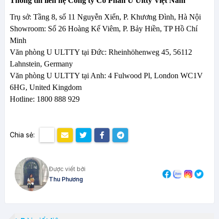
Thông tin liên hệ
Công ty Cổ Phần U Ultty Việt Nam
Trụ sở: Tầng 8, số 11 Nguyễn Xiển, P. Khương Đình, Hà Nội
Showroom: Số 26 Hoàng Kế Viêm, P. Bảy Hiền, TP Hồ Chí
Minh
Văn phòng U ULTTY tại Đức: Rheinhöhenweg 45, 56112
Lahnstein, Germany
Văn phòng U ULTTY tại Anh: 4 Fulwood Pl, London WC1V
6HG, United Kingdom
Hotline: 1800 888 929
Chia sẻ:
Được viết bởi
Thu Phương