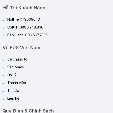
Pháp Làm Mát Thông Minh Cho Mùa Hè
29/05/2026
Hỗ Trợ Khách Hàng
Hotline 1: 19009043
CSKH : 0886.248.836
Bảo Hành: 096.567.2335
Về EUS Việt Nam
Về chúng tôi
Sản phẩm
Đại lý
Thành viên
Tin tức
Liên hệ
Quy Định & Chính Sách