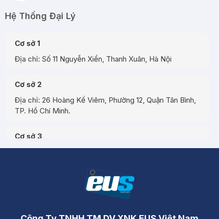
Hệ Thống Đại Lý
Cơ sở 1
Địa chỉ: Số 11 Nguyễn Xiển, Thanh Xuân, Hà Nội
Cơ sở 2
Địa chỉ: 26 Hoàng Kế Viêm, Phường 12, Quận Tân Bình,
TP. Hồ Chí Minh.
Cơ sở 3
Địa chỉ: Đường A3, Tiểu khu đô thị số 17, Phường Pom
Hán, Thành phố Lào Cai
Công Ty TNHH TM DV XNK EUS Việt Nam