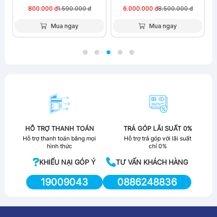
5 màu )
800.000 đ
1.590.000 đ
6.000.000 đ
8.500.000 đ
Mua ngay
Mua ngay
HỖ TRỢ THANH TOÁN
TRẢ GÓP LÃI SUẤT 0%
Hỗ trợ thanh toán bằng mọi
Hỗ trợ trả góp với lãi suất
hình thức
chỉ 0%
KHIẾU NẠI GÓP Ý
TƯ VẤN KHÁCH HÀNG
19009043
0886248836