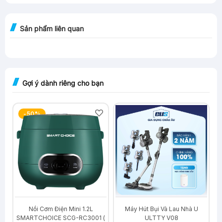
Sản phẩm liên quan
Gợi ý dành riêng cho bạn
-50%
-29%
U
Nồi Cơm Điện Mini 1.2L
Máy Hút Bụi Và Lau Nhà U
SMARTCHOICE SCG-RC3001 (
ULTTY V08