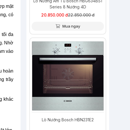
Lò Nướng Âm Tủ Bosch HBG634BS1
hợp mặt
Series 8 Nướng 4D
ụng, có
20.850.000 đ
22.850.000 đ
Mua ngay
tối đa
ng. Nhờ
-10%
hạm vào
u hoàn
g trầy
ng khác
Lò Nướng Bosch HBN231E2