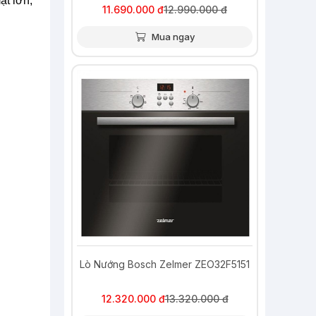
ặt lớn,
11.690.000 đ
12.990.000 đ
Mua ngay
-8%
Lò Nướng Bosch Zelmer ZEO32F5151
12.320.000 đ
13.320.000 đ