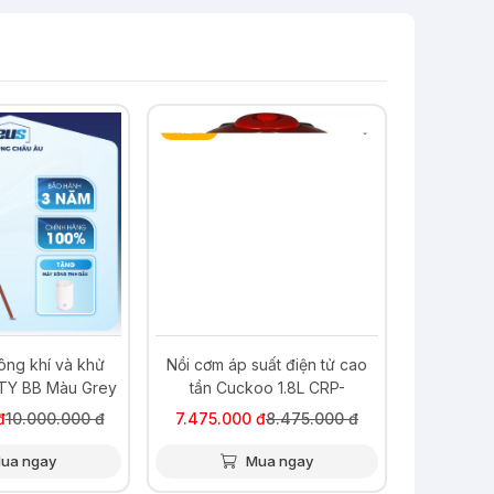
-12%
ông khí và khử
Nồi cơm áp suất điện tử cao
TY BB Màu Grey
tần Cuckoo 1.8L CRP-
HUS1000F/BKRDVN
đ
10.000.000 đ
7.475.000 đ
8.475.000 đ
ua ngay
Mua ngay