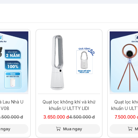
-19%
-25%
à Lau Nhà U
Quạt lọc không khí và khử
Quạt lọc kh
 V08
khuẩn U ULTTY LIDI
khuẩn U ULT
.500.000 đ
3.650.000 đ
4.500.000 đ
7.500.000 
 ngay
Mua ngay
M