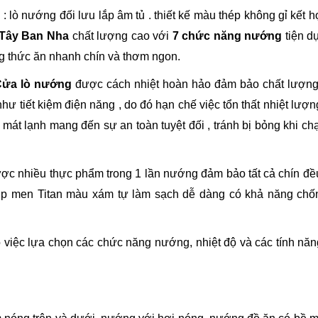
E
: lò nướng đối lưu lắp âm tủ . thiết kế màu thép không gỉ kết 
 Tây Ban Nha
chất lượng cao với
7 chức năng nướng
tiện d
 thức ăn nhanh chín và thơm ngon.
Cửa lò nướng
được cách nhiệt hoàn hảo đảm bảo chất lượng 
ư tiết kiệm điện năng , do đó hạn chế việc tổn thất nhiệt lượ
 mát lạnh mang đến sự an toàn tuyệt đối , tránh bị bỏng khi c
c nhiều thực phẩm trong 1 lần nướng đảm bảo tất cả chín đề
lớp men Titan màu xám tự làm sạch dễ dàng có khả năng chốn
việc lựa chọn các chức năng nướng, nhiệt độ và các tính nă