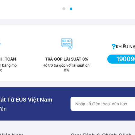
KHIẾU NẠ
19009
NH TOÁN
TRẢ GÓP LÃI SUẤT 0%
n bằng mọi
Hỗ trợ trả góp với lãi suất chỉ
ức
0%
ất Từ EUS Việt Nam
Vấn