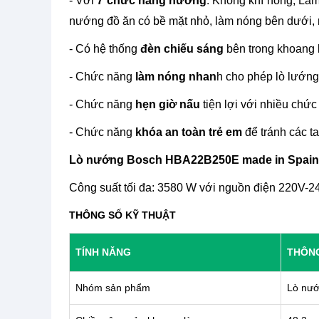
- Với
7 chức năng nướng
: Không khí nóng, Làm
nướng đồ ăn có bề mặt nhỏ, làm nóng bên dưới, 
- Có hệ thống
đèn chiếu sáng
bên trong khoang 
- Chức năng
làm nóng nhan
h cho phép lò lướng 
- Chức năng
hẹn giờ nấu
tiện lợi với nhiều chứ
- Chức năng
khóa an toàn trẻ em
để tránh các ta
Lò nướng Bosch HBA22B250E made in Spain
Công suất tối đa: 3580 W với nguồn điện 220V-2
THÔNG SỐ KỸ THUẬT
TÍNH NĂNG
THÔN
Nhóm sản phẩm
Lò nư