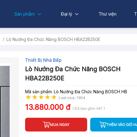
Sản phẩm
Đại lý
Thư viện
T
g
Lò Nướng Đa Chức Năng BOSCH HBA22B250E
Thiết Bị Nhà Bếp
Lò Nướng Đa Chức Năng BOSCH
HBA22B250E
Mã sản phẩm: Lò Nướng Đa Chức Năng BOSCH HB
Lượt mua: 1904
13.880.000 đ
( Đã bao gồm VAT )
MUA NGAY
THÊM VÀO GIỎ 