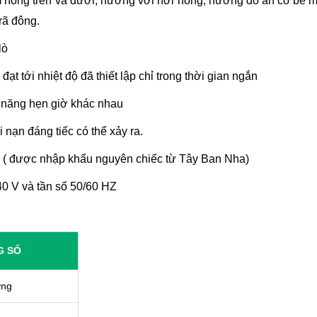
 nóng trên và dưới, nướng với hơi nóng, nướng đồ ăn có bề m
rã đông.
lò
đạt tới nhiệt độ đã thiết lập chỉ trong thời gian ngắn
c năng hẹn giờ khác nhau
i nạn đáng tiếc có thể xảy ra.
( được nhập khẩu nguyên chiếc từ Tây Ban Nha)
40 V và tần số 50/60 HZ
G SỐ
ớng