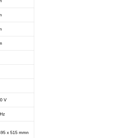
m
m
m
m
0 V
 Hz
595 x 515 mmn