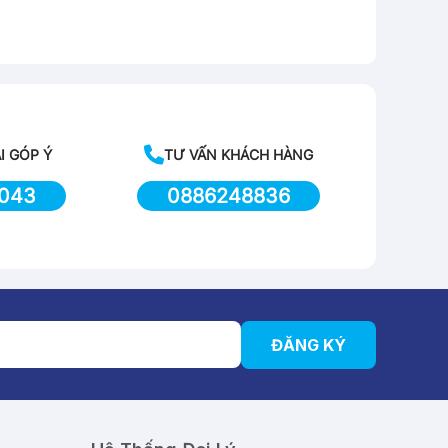
I GÓP Ý
TƯ VẤN KHÁCH HÀNG
043
0886248836
ĐĂNG KÝ