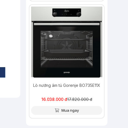
-10%
Lò nướng âm tủ Gorenje BO735E11X
16.038.000 đ
17.820.000 đ
Mua ngay