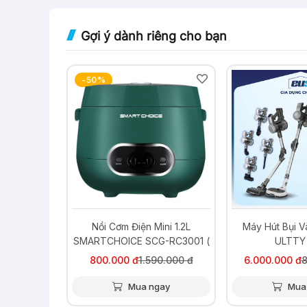
Gợi ý dành riêng cho bạn
-50%
-29%
ng Minh U
Nồi Cơm Điện Mini 1.2L
Máy Hút Bụi V
KL
SMARTCHOICE SCG-RC3001 (
ULTTY
5 màu )
00.000 đ
800.000 đ
1.590.000 đ
6.000.000 đ
8
ay
Mua ngay
Mua