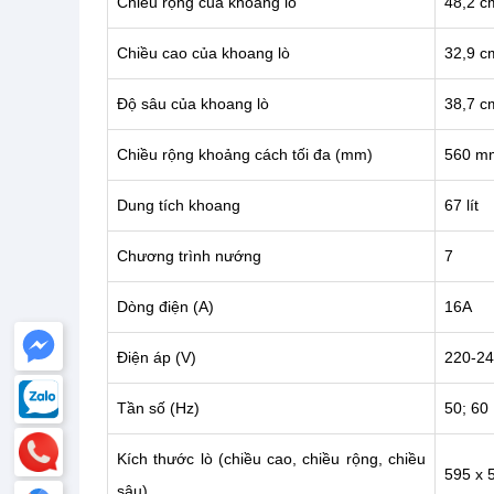
Chiều rộng của khoang lò
48,2 c
Chiều cao của khoang lò
32,9 c
Độ sâu của khoang lò
38,7 c
Chiều rộng khoảng cách tối đa (mm)
560 m
Dung tích khoang
67 lít
Chương trình nướng
7
Dòng điện (A)
16A
Điện áp (V)
220-24
Tần số (Hz)
50; 60
Kích thước lò (chiều cao, chiều rộng, chiều
595 x 
sâu)