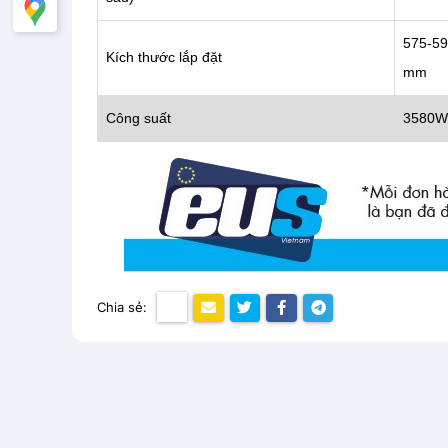
575-5
Kích thước lắp đặt
mm
Công suất
3580W
Chia sẻ: