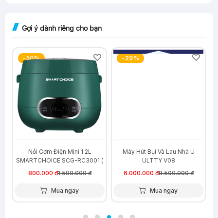
Gợi ý dành riêng cho bạn
-50%
-29%
U
Nồi Cơm Điện Mini 1.2L
Máy Hút Bụi Và Lau Nhà U
SMARTCHOICE SCG-RC3001 (
ULTTY V08
5 màu )
800.000 đ
1.590.000 đ
6.000.000 đ
8.500.000 đ
Mua ngay
Mua ngay