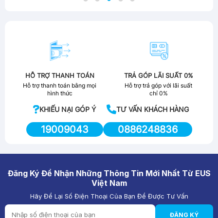
HỖ TRỢ THANH TOÁN
TRẢ GÓP LÃI SUẤT 0%
Hỗ trợ thanh toán bằng mọi
Hỗ trợ trả góp với lãi suất
hình thức
chỉ 0%
KHIẾU NẠI GÓP Ý
TƯ VẤN KHÁCH HÀNG
19009043
0886248836
Đăng Ký Để Nhận Những Thông Tin Mới Nhất Từ EUS
Việt Nam
Hãy Để Lại Số Điện Thoại Của Bạn Để Được Tư Vấn
ĐĂNG KÝ