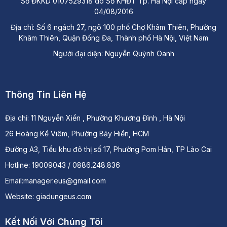
Số ĐKKD 0107529318 do Sở KHĐT Tp. Hà Nội cấp ngày
04/08/2016
Địa chỉ: Số 6 ngách 27, ngõ 100 phố Chợ Khâm Thiên, Phường
Khâm Thiên, Quận Đống Đa, Thành phố Hà Nội, Việt Nam
Người đại diện: Nguyễn Quỳnh Oanh
Thông Tin Liên Hệ
Địa chỉ:
11 Nguyễn Xiển , Phường Khương Đình , Hà Nội
26 Hoàng Kế Viêm, Phường Bảy Hiền, HCM
Đường A3, Tiểu khu đô thị số 17, Phường Pom Hán, TP Lào Cai
Hotline: 19009043 / 0886.248.836
Email:manager.eus@gmail.com
Website: giadungeus.com
Kết Nối Với Chúng Tôi