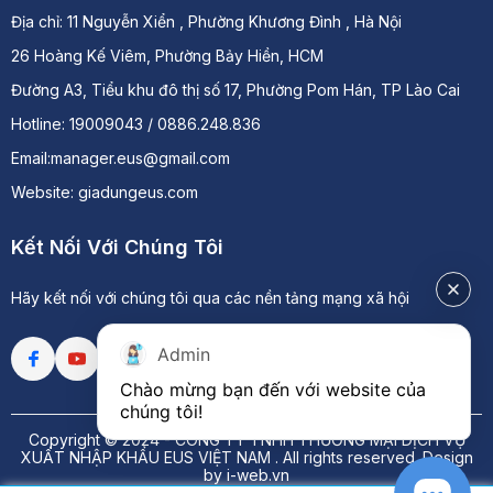
Địa chỉ:
11 Nguyễn Xiển , Phường Khương Đình , Hà Nội
26 Hoàng Kế Viêm, Phường Bảy Hiền, HCM
Đường A3, Tiểu khu đô thị số 17, Phường Pom Hán, TP Lào Cai
Hotline: 19009043 / 0886.248.836
Email:manager.eus@gmail.com
Website: giadungeus.com
Kết Nối Với Chúng Tôi
Hãy kết nối với chúng tôi qua các nền tảng mạng xã hội
Admin
Chào mừng bạn đến với website của 
chúng tôi!
Copyright © 2024 -
CÔNG TY TNHH THƯƠNG MẠI DỊCH VỤ
XUẤT NHẬP KHẨU EUS VIỆT NAM
. All rights reserved.
Design
by i-web.vn