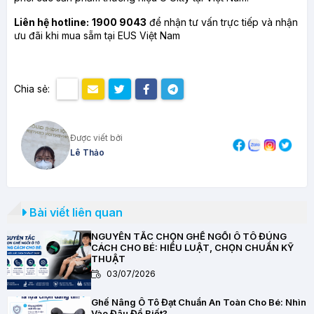
Liên hệ hotline:
1900 9043
để nhận tư vấn trực tiếp và nhận
ưu đãi khi mua sẵm tại EUS Việt Nam
Chia sẻ:
Được viết bởi
Lê Thảo
Bài viết liên quan
NGUYÊN TẮC CHỌN GHẾ NGỒI Ô TÔ ĐÚNG
CÁCH CHO BÉ: HIỂU LUẬT, CHỌN CHUẨN KỸ
THUẬT
03/07/2026
Ghế Nâng Ô Tô Đạt Chuẩn An Toàn Cho Bé: Nhìn
Vào Đâu Để Biết?