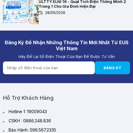
ULTTY ELNI 16 - Quạt Tích Điện Thông Minh 2
Trong 1 Cho Gia Đình Hiện Đại
28/05/2026
Quạt Tích Điện Pin Lithium vs Pin Ắc Quy: Loại
Nào Đáng Mua Hơn?
28/05/2026
Đăng Ký Để Nhận Những Thông Tin Mới Nhất Từ EUS
Việt Nam
Hãy Để Lại Số Điện Thoại Của Bạn Để Được Tư Vấn
Review Quạt Tích Điện Cao Cấp 2026 – Giải
Pháp Làm Mát Thông Minh Cho Mùa Hè
ĐĂNG KÝ
29/05/2026
Tại Sao Cả Thế Giới Đang Rời Bỏ Quạt Cánh?
Giải Mã Công Nghệ "Gió Mềm" Đắt Giá Từ
ULTTY
Hỗ Trợ Khách Hàng
02/04/2026
Hotline 1: 19009043
CSKH : 0886.248.836
Bảo Hành: 096.567.2335