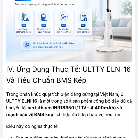
IV. Ứng Dụng Thực Tế: ULTTY ELNI 16 
Và Tiêu Chuẩn BMS Kép
Trong phân khúc quạt tích điện dáng đứng tại Việt Nam, 
U 
ULTTY ELNI 16
 là một trong số ít sản phẩm công bố đầy đủ cả 
hai yếu tố:
 pin Lithium INR18650 (11.1V – 4.400mAh)
 và 
mạch bảo vệ BMS kép
 tích hợp đủ 5 lớp bảo vệ nêu trên.
Điều này có nghĩa thực tế:
Sạc qua đêm an toàn, không cần rút sạc trước khi ngủ