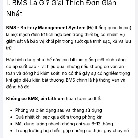
I. BMS Là Gì? Giải Thích Đơn Giản 
Nhất
BMS - Battery Management System 
(Hệ thống quản lý pin) 
là một mạch điện tử tích hợp bên trong thiết bị, có nhiệm vụ 
giám sát và bảo vệ khối pin trong suốt quá trình sạc, xả và lưu 
trữ.
Hãy hình dung như thế này: pin Lithium giống một bình xăng 
có áp suất cao - rất hiệu quả, nhưng nếu không có van an 
toàn và đồng hồ kiểm soát, nó có thể gây sự cố nghiêm trọng 
khi gặp điều kiện bất thường. BMS chính là hệ thống van và 
đồng hồ đó.
Không có BMS, pin Lithium
 hoàn toàn có thể:
Phồng và biến dạng sau vài tháng sử dụng
Quá nhiệt khi sạc qua đêm trong phòng kín
Mất dung lượng nhanh chóng chỉ sau 6–12 tháng
Trong trường hợp hiếm gặp nhưng có thực: gây cháy nổ