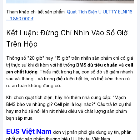
Tham khảo chi tiết sản phẩm:
Quạt Tích Điện U ULTTY ELNI 16 
– 3.850.000đ
Kết Luận: Đừng Chỉ Nhìn Vào Số Giờ 
Trên Hộp
Thông số "20 giờ" hay "15 giờ" trên nhãn sản phẩm chỉ có giá 
trị thực sự khi đi kèm với hệ thống 
BMS đủ tiêu chuẩn
 và 
cell 
pin chất lượng
. Thiếu một trong hai, con số đó sẽ giảm nhanh 
sau vài tháng - và trong điều kiện bất lợi, có thể kèm theo rủi 
ro an toàn không đáng có.
Khi chọn quạt tích điện, hãy hỏi thêm nhà cung cấp: "Mạch 
BMS bảo vệ những gì? Cell pin là loại nào?" Câu trả lời cụ thể 
hay mơ hồ sẽ nói lên rất nhiều điều về chất lượng sản phẩm 
bạn sắp mua.
EUS Việt Nam
đơn vị phân phối gia dụng uy tín, phân
phối các sản phẩm thương hiệu U Ultty tại Việt Nam.