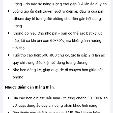
lượng - do mật độ năng lượng cao gấp 3-4 lần ắc quy chì
Luồng gió ổn định xuyên suốt vì điện áp đầu ra của pin 
Lithium duy trì tương đối phẳng cho đến gần hết dung 
lượng
Không có hiệu ứng nhớ pin - bạn có thể sạc bất kỳ lúc 
nào, kể cả khi pin còn 60-70%, mà không ảnh hưởng 
tuổi thọ
Tuổi thọ cao hơn: 500-800 chu kỳ, tức là gấp 2-3 lần ắc 
quy chì trong điều kiện sử dụng tương đương
Nhẹ hơn đáng kể, giúp quạt dễ di chuyển hơn giữa các 
phòng
Nhược điểm cần thẳng thắn:
Giá cao hơn ở bước đầu mua - thường chênh 30-100% so 
với quạt dùng ắc quy chì cùng phân khúc tính năng
Phụ thuộc vào chất lượng mạch BMS: Pin Lithium kém 