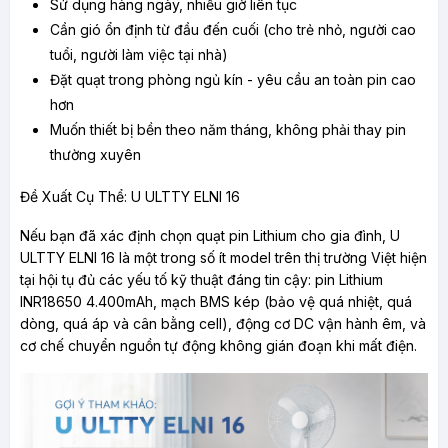
Sử dụng hàng ngày, nhiều giờ liên tục
Cần gió ổn định từ đầu đến cuối (cho trẻ nhỏ, người cao 
tuổi, người làm việc tại nhà)
Đặt quạt trong phòng ngủ kín - yêu cầu an toàn pin cao 
hơn
Muốn thiết bị bền theo năm tháng, không phải thay pin 
thường xuyên
Đề Xuất Cụ Thể: U ULTTY ELNI 16
Nếu bạn đã xác định chọn quạt pin Lithium cho gia đình, U 
ULTTY ELNI 16 là một trong số ít model trên thị trường Việt hiện 
tại hội tụ đủ các yếu tố kỹ thuật đáng tin cậy: pin Lithium 
INR18650 4.400mAh, mạch BMS kép (bảo vệ quá nhiệt, quá 
dòng, quá áp và cân bằng cell), động cơ DC vận hành êm, và 
cơ chế chuyển nguồn tự động không gián đoạn khi mất điện.