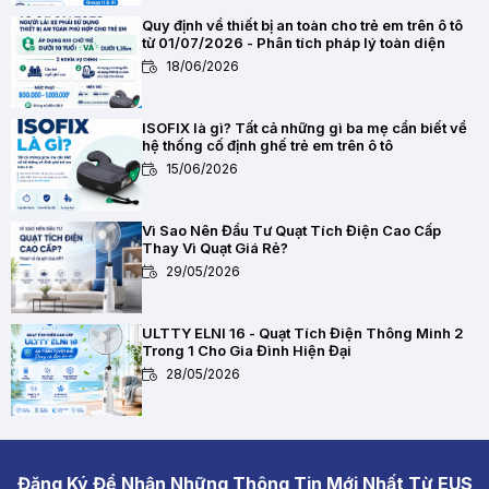
Quy định về thiết bị an toàn cho trẻ em trên ô tô
từ 01/07/2026 - Phân tích pháp lý toàn diện
18/06/2026
ISOFIX là gì? Tất cả những gì ba mẹ cần biết về
hệ thống cố định ghế trẻ em trên ô tô
15/06/2026
Vì Sao Nên Đầu Tư Quạt Tích Điện Cao Cấp
Thay Vì Quạt Giá Rẻ?
29/05/2026
ULTTY ELNI 16 - Quạt Tích Điện Thông Minh 2
Trong 1 Cho Gia Đình Hiện Đại
28/05/2026
Chất Lượng Pin Và Mạch Bảo Vệ Kép BMS Của
Quạt Tích Điện Quan Trọng Như Thế Nào?
28/05/2026
Đăng Ký Để Nhận Những Thông Tin Mới Nhất Từ EUS