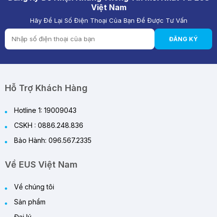
Việt Nam
Hãy Để Lại Số Điện Thoại Của Bạn Để Được Tư Vấn
Review Quạt Tích Điện Cao Cấp 2026 – Giải
Pháp Làm Mát Thông Minh Cho Mùa Hè
ĐĂNG KÝ
29/05/2026
Tại Sao Cả Thế Giới Đang Rời Bỏ Quạt Cánh?
Giải Mã Công Nghệ "Gió Mềm" Đắt Giá Từ
ULTTY
Hỗ Trợ Khách Hàng
02/04/2026
Hotline 1: 19009043
CSKH : 0886.248.836
Bảo Hành: 096.567.2335
Về EUS Việt Nam
Về chúng tôi
Sản phẩm
Đại lý