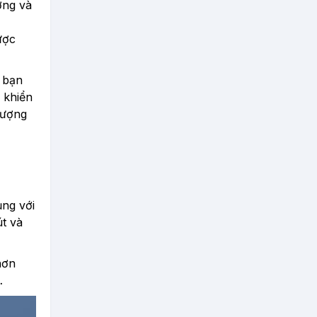
ợng và
ược
à bạn
 khiển
lượng
ng với
t và
hơn
…