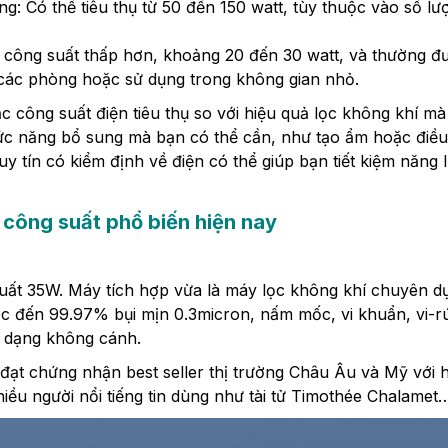
ng:
Có thể tiêu thụ từ 50 đến 150 watt, tùy thuộc vào số lư
công suất thấp hơn, khoảng 20 đến 30 watt, và thường đ
ữa các phòng hoặc sử dụng trong không gian nhỏ.
 công suất điện tiêu thụ so với hiệu quả lọc không khí m
ức năng bổ sung mà bạn có thể cần, như tạo ẩm hoặc điều
 tín có kiểm định về điện có thể giúp bạn tiết kiệm năng 
 công suất phổ biến hiện nay
ất 35W. Máy tích hợp vừa là máy lọc không khí chuyên dụ
c đến 99.97% bụi mịn 0.3micron, nấm mốc, vi khuẩn, vi-rú
ó dạng không cánh
.
ạt chứng nhận best seller thị trường Châu Âu và Mỹ với 
iều người nổi tiếng tin dùng như tài tử Timothée Chalamet