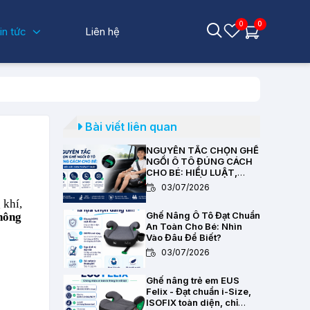
0
0
in tức
Liên hệ
Bài viết liên quan
NGUYÊN TẮC CHỌN GHẾ
NGỒI Ô TÔ ĐÚNG CÁCH
CHO BÉ: HIỂU LUẬT,
CHỌN CHUẨN KỸ THUẬT
03/07/2026
 khí,
Ghế Nâng Ô Tô Đạt Chuẩn
hông
An Toàn Cho Bé: Nhìn
Vào Đâu Để Biết?
03/07/2026
Ghế nâng trẻ em EUS
Felix - Đạt chuẩn i-Size,
ISOFIX toàn diện, chỉ