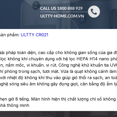
 sản phẩm:
ULTTY CR021
i pháp toàn diện, cao cấp cho không gian sống của gia đì
y lọc không khí chuyên dụng với hệ lọc HEPA H14 nano ph
n, nấm mốc, vi khuẩn. vi rút. Công nghệ khử khuẩn tia UVC
khí phòng trong sạch, tươi mát. Vừa là quạt không cánh là
với nhiệt độ không khí thu vào giúp gió thổi ra sạch, an to
nghệ sóng siêu âm không gây đọng giọt, cân bằng độ ẩm l
n giờ 8 tiếng. Màn hình hiện thị chất lượng chỉ số không 
 nhà thông minh