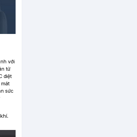
nh với
ân tử
 diệt
m mát
àn sức
ý
khí.