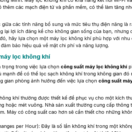
hông Minh:
Máy lọc không khí có khả năng kết nối Wi-Fi v
có thêm các mạch điện tử và phần mềm, có thể làm tăng n
 giữa các tính năng bổ sung và mức tiêu thụ điện năng là r
g lại lợi ích đáng kể cho không gian sống của bạn, nhưng 
 đó, hãy lựa chọn một máy lọc không khí phù hợp với nhu
 đảm bảo hiệu quả về mặt chi phí và năng lượng.
 máy lọc không khí
n trọng trong việc lựa chọn
công suất máy lọc không khí
p
 mạnh để có thể lọc sạch không khí trong không gian đó
ông gian phòng ảnh hưởng đến việc lựa chọn
công suất máy
ông khí thường được thiết kế để phục vụ cho một kích th
ng hoặc mét vuông. Nhà sản xuất thường cung cấp thông t
m. Máy có công suất cao hơn sẽ cần thiết cho những khô
hanges per Hour):
Đây là số lần không khí trong một khôn