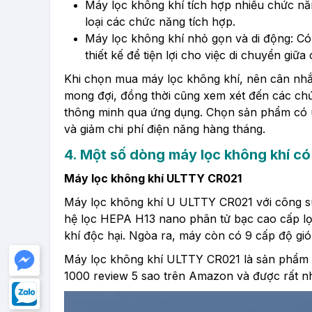
Máy lọc không khí tích hợp nhiều chức nă
loại các chức năng tích hợp.
Máy lọc không khí nhỏ gọn và di động:
Có 
thiết kế để tiện lợi cho việc di chuyển gi
Khi chọn mua máy lọc không khí, nên cân nhắc
mong đợi, đồng thời cũng xem xét đến các ch
thông minh qua ứng dụng. Chọn sản phẩm có uy
và giảm chi phí điện năng hàng tháng.
4. Một số dòng máy lọc không khí có
Máy lọc không khí ULTTY CR021
Máy lọc không khí U ULTTY CR021 với công su
hệ lọc HEPA H13 nano phân tử bạc cao cấp
lọ
khí độc hại. Ngòa ra, máy còn có 9 cấp độ gi
Máy lọc không khí ULTTY CR021 là sản phẩm đ
1000 review 5 sao trên Amazon và được rất nh