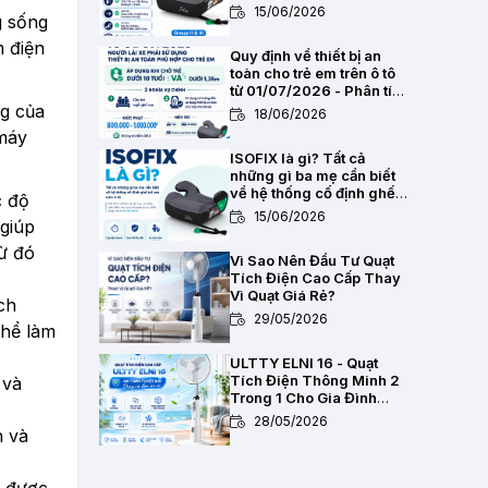
2,8kg
15/06/2026
g sống
m điện
Quy định về thiết bị an
toàn cho trẻ em trên ô tô
từ 01/07/2026 - Phân tích
pháp lý toàn diện
ng của
18/06/2026
 máy
ISOFIX là gì? Tất cả
những gì ba mẹ cần biết
về hệ thống cố định ghế
c độ
trẻ em trên ô tô
15/06/2026
 giúp
từ đó
Vì Sao Nên Đầu Tư Quạt
Tích Điện Cao Cấp Thay
Vì Quạt Giá Rẻ?
ch
29/05/2026
thể làm
ULTTY ELNI 16 - Quạt
Tích Điện Thông Minh 2
 và
Trong 1 Cho Gia Đình
Hiện Đại
28/05/2026
n và
Chất Lượng Pin Và Mạch
Bảo Vệ Kép BMS Của Quạt