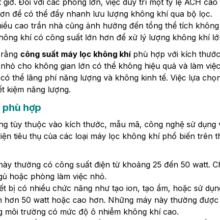
iờ. Đối với các phòng lớn, việc duy trì một tỷ lệ ACH cao 
hơn để có thể đẩy nhanh lưu lượng không khí qua bộ lọc.
hiều cao trần nhà cũng ảnh hưởng đến tổng thể tích không
hông khí có công suất lớn hơn để xử lý lượng không khí lớ
 rằng
công suất máy lọc không khí
phù hợp với kích thước
nhỏ cho không gian lớn có thể không hiệu quả và làm việ
 có thể lãng phí năng lượng và không kinh tế. Việc lựa ch
iết kiệm năng lượng.
í phù hợp
ạng tùy thuộc vào kích thước, mẫu mã, công nghệ sử dụng 
ện tiêu thụ của các loại máy lọc không khí phổ biến trên t
này thường có công suất điện từ khoảng 25 đến 50 watt. 
gủ hoặc phòng làm việc nhỏ.
iết bị có nhiều chức năng như tạo ion, tạo ẩm, hoặc sử dụ
lớn hơn 50 watt hoặc cao hơn. Những máy này thường được
g môi trường có mức độ ô nhiễm không khí cao.