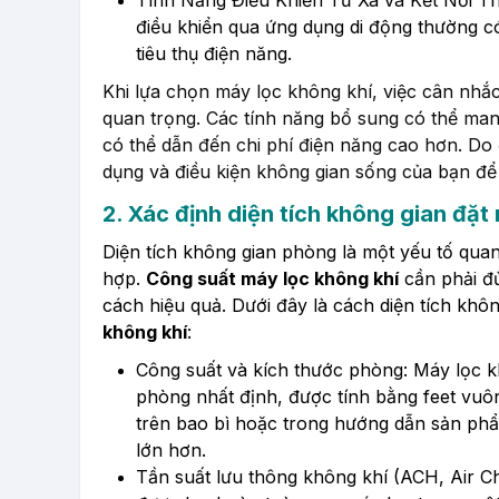
Tính Năng Điều Khiển Từ Xa và Kết Nối T
điều khiển qua ứng dụng di động thường 
tiêu thụ điện năng.
Khi lựa chọn máy lọc không khí, việc cân nhắc
quan trọng. Các tính năng bổ sung có thể man
có thể dẫn đến chi phí điện năng cao hơn. Do
dụng và điều kiện không gian sống của bạn để
2. Xác định diện tích không gian đặt
Diện tích không gian phòng là một yếu tố qua
hợp.
Công suất máy lọc không khí
cần phải đủ
cách hiệu quả. Dưới đây là cách diện tích kh
không khí
:
Công suất và kích thước phòng:
Máy lọc kh
phòng nhất định, được tính bằng feet vuô
trên bao bì hoặc trong hướng dẫn sản phẩ
lớn hơn.
Tần suất lưu thông không khí (ACH, Air C