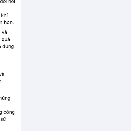
đòi hỏi
 khí
n hơn.
 và
c quá
ọn đúng
và
hị
Chúng
ng công
 sử