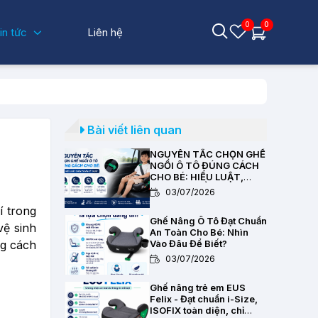
0
0
in tức
Liên hệ
Bài viết liên quan
NGUYÊN TẮC CHỌN GHẾ
NGỒI Ô TÔ ĐÚNG CÁCH
CHO BÉ: HIỂU LUẬT,
CHỌN CHUẨN KỸ THUẬT
03/07/2026
í trong
Ghế Nâng Ô Tô Đạt Chuẩn
vệ sinh
An Toàn Cho Bé: Nhìn
g cách
Vào Đâu Để Biết?
03/07/2026
Ghế nâng trẻ em EUS
Felix - Đạt chuẩn i-Size,
ISOFIX toàn diện, chỉ