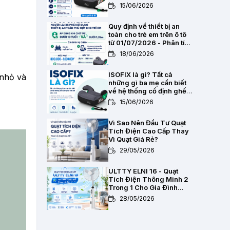
2,8kg
15/06/2026
Quy định về thiết bị an
toàn cho trẻ em trên ô tô
từ 01/07/2026 - Phân tích
pháp lý toàn diện
18/06/2026
ISOFIX là gì? Tất cả
 nhỏ và
những gì ba mẹ cần biết
về hệ thống cố định ghế
trẻ em trên ô tô
15/06/2026
Vì Sao Nên Đầu Tư Quạt
Tích Điện Cao Cấp Thay
Vì Quạt Giá Rẻ?
29/05/2026
ULTTY ELNI 16 - Quạt
Tích Điện Thông Minh 2
Trong 1 Cho Gia Đình
Hiện Đại
28/05/2026
Chất Lượng Pin Và Mạch
Bảo Vệ Kép BMS Của Quạt