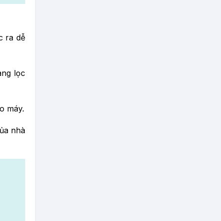
c ra dễ
àng lọc
ào máy.
của nhà