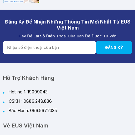
Chất Lượng Pin Và Mạch Bảo Vệ Kép BMS Của
Quạt Tích Điện Quan Trọng Như Thế Nào?
28/05/2026
Đăng Ký Để Nhận Những Thông Tin Mới Nhất Từ EUS
Việt Nam
Hãy Để Lại Số Điện Thoại Của Bạn Để Được Tư Vấn
Quạt Tích Điện Pin Lithium vs Pin Ắc Quy: Loại
Nào Đáng Mua Hơn?
ĐĂNG KÝ
28/05/2026
Review Quạt Tích Điện Cao Cấp 2026 – Giải
Pháp Làm Mát Thông Minh Cho Mùa Hè
29/05/2026
Hỗ Trợ Khách Hàng
Hotline 1: 19009043
CSKH : 0886.248.836
Bảo Hành: 096.567.2335
Về EUS Việt Nam