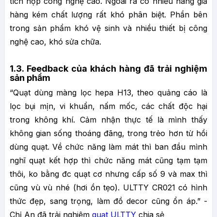
tích hợp công nghệ cao. Ngoài ra có nhiều hàng giả
hàng kém chất lượng rất khó phân biệt. Phần bên
trong sản phẩm khó vệ sinh và nhiều thiết bị công
nghệ cao, khó sửa chữa.
1.3. Feedback của khách hàng đã trải nghiệm
sản phẩm
“Quạt dùng màng lọc hepa H13, theo quảng cáo là
lọc bụi mịn, vi khuẩn, nấm mốc, các chất độc hại
trong không khí. Cảm nhận thực tế là mình thấy
không gian sống thoáng đãng, trong trẻo hơn từ hồi
dùng quạt. Về chức năng làm mát thì ban đầu mình
nghĩ quạt kết hợp thì chức năng mát cũng tạm tạm
thôi, ko bằng đc quạt cơ nhưng cấp số 9 và max thì
cũng vù vù nhé (hơi ồn tẹo). ULTTY CR021 có hình
thức đẹp, sang trọng, làm đồ decor cũng ổn áp.” -
Chị An đã trải nghiệm
quạt ULTTY
chia sẻ