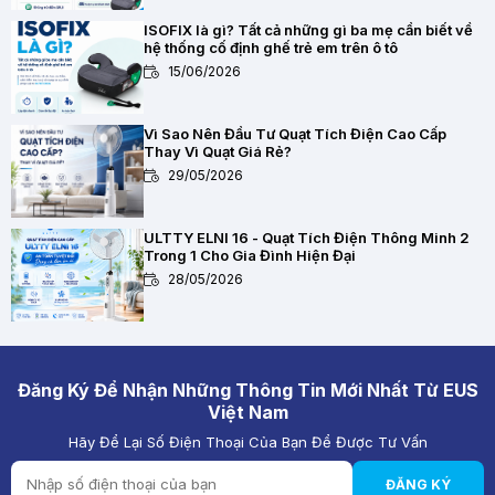
ISOFIX là gì? Tất cả những gì ba mẹ cần biết về
hệ thống cố định ghế trẻ em trên ô tô
15/06/2026
Vì Sao Nên Đầu Tư Quạt Tích Điện Cao Cấp
Thay Vì Quạt Giá Rẻ?
29/05/2026
ULTTY ELNI 16 - Quạt Tích Điện Thông Minh 2
Trong 1 Cho Gia Đình Hiện Đại
28/05/2026
Chất Lượng Pin Và Mạch Bảo Vệ Kép BMS Của
Quạt Tích Điện Quan Trọng Như Thế Nào?
28/05/2026
Đăng Ký Để Nhận Những Thông Tin Mới Nhất Từ EUS
Việt Nam
Hãy Để Lại Số Điện Thoại Của Bạn Để Được Tư Vấn
Quạt Tích Điện Pin Lithium vs Pin Ắc Quy: Loại
Nào Đáng Mua Hơn?
ĐĂNG KÝ
28/05/2026