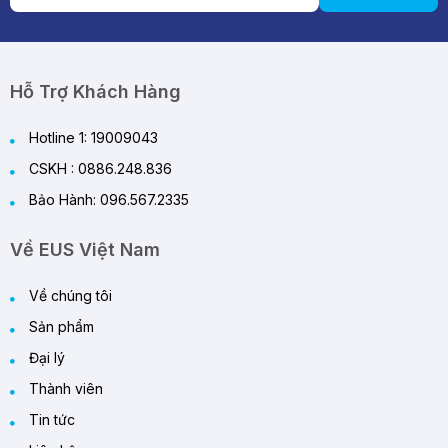
Review Quạt Tích Điện Cao Cấp 2026 – Giải
Pháp Làm Mát Thông Minh Cho Mùa Hè
29/05/2026
Hỗ Trợ Khách Hàng
Hotline 1: 19009043
CSKH : 0886.248.836
Bảo Hành: 096.567.2335
Về EUS Việt Nam
Về chúng tôi
Sản phẩm
Đại lý
Thành viên
Tin tức