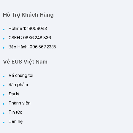
Review Quạt Tích Điện Cao Cấp 2026 – Giải
Pháp Làm Mát Thông Minh Cho Mùa Hè
29/05/2026
Hỗ Trợ Khách Hàng
Hotline 1: 19009043
CSKH : 0886.248.836
Bảo Hành: 096.567.2335
Về EUS Việt Nam
Về chúng tôi
Sản phẩm
Đại lý
Thành viên
Tin tức
Liên hệ