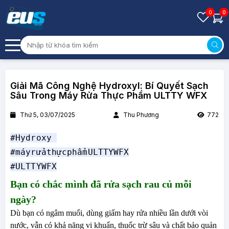
0
0
Giải Mã Công Nghệ Hydroxyl: Bí Quyết Sạch
Sâu Trong Máy Rửa Thực Phẩm ULTTY WFX
Thứ 5, 03/07/2025
Thu Phương
772
#Hydroxy
#máyrửathựcphẩmULTTYWFX
#ULTTYWFX
Bạn có chắc mình đã rửa sạch rau củ mỗi
ngày?
Dù bạn có ngâm muối, dùng giấm hay rửa nhiều lần dưới vòi
nước, vẫn có khả năng vi khuẩn, thuốc trừ sâu và chất bảo quản