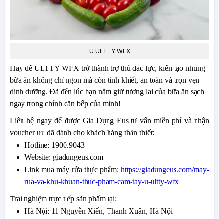
U ULTTY WFX
Hãy để ULTTY WFX trở thành trợ thủ đắc lực, kiến tạo những
bữa ăn không chỉ ngon mà còn tinh khiết, an toàn và trọn vẹn
dinh dưỡng. Đã đến lúc bạn nắm giữ tương lai của bữa ăn sạch
ngay trong chính căn bếp của mình!
Liên hệ ngay để được Gia Dụng Eus tư vấn miễn phí và nhận
voucher ưu đã dành cho khách hàng thân thiết:
Hotline: 1900.9043
Website: giadungeus.com
Link mua máy rửa thực phẩm:
https://giadungeus.com/may-
rua-va-khu-khuan-thuc-pham-cam-tay-u-ultty-wfx
Trải nghiệm trực tiếp sản phẩm tại:
Hà Nội: 11 Nguyễn Xiển, Thanh Xuân, Hà Nội