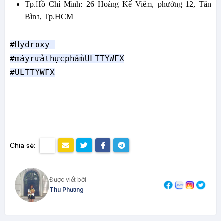
Tp.Hồ Chí Minh: 26 Hoàng Kế Viêm, phường 12, Tân
Bình, Tp.HCM
#Hydroxy
#máyrửathựcphẩmULTTYWFX
#ULTTYWFX
Chia sẻ:
Được viết bởi
Thu Phương