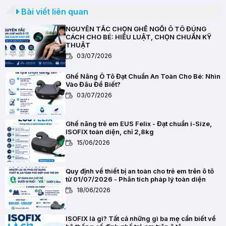
Bài viết liên quan
NGUYÊN TẮC CHỌN GHẾ NGỒI Ô TÔ ĐÚNG
CÁCH CHO BÉ: HIỂU LUẬT, CHỌN CHUẨN KỸ
THUẬT
03/07/2026
Ghế Nâng Ô Tô Đạt Chuẩn An Toàn Cho Bé: Nhìn
Vào Đâu Để Biết?
03/07/2026
Ghế nâng trẻ em EUS Felix - Đạt chuẩn i-Size,
ISOFIX toàn diện, chỉ 2,8kg
15/06/2026
Quy định về thiết bị an toàn cho trẻ em trên ô tô
từ 01/07/2026 - Phân tích pháp lý toàn diện
18/06/2026
ISOFIX là gì? Tất cả những gì ba mẹ cần biết về