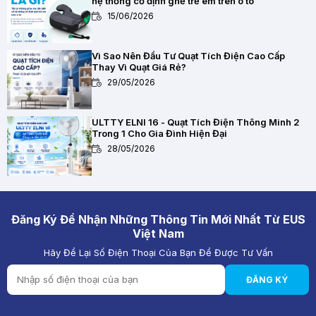
hệ thống cố định ghế trẻ em trên ô tô
15/06/2026
Vì Sao Nên Đầu Tư Quạt Tích Điện Cao Cấp
Thay Vì Quạt Giá Rẻ?
29/05/2026
ULTTY ELNI 16 - Quạt Tích Điện Thông Minh 2
Trong 1 Cho Gia Đình Hiện Đại
28/05/2026
Chất Lượng Pin Và Mạch Bảo Vệ Kép BMS Của
Quạt Tích Điện Quan Trọng Như Thế Nào?
28/05/2026
Đăng Ký Để Nhận Những Thông Tin Mới Nhất Từ EUS
Việt Nam
Hãy Để Lại Số Điện Thoại Của Bạn Để Được Tư Vấn
Quạt Tích Điện Pin Lithium vs Pin Ắc Quy: Loại
Nào Đáng Mua Hơn?
ĐĂNG KÝ
28/05/2026