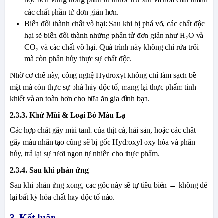
các chất phần tử đơn giản hơn.
Biến đổi thành chất vô hại: Sau khi bị phá vỡ, các chất độc
hại sẽ biến đổi thành những phân tử đơn giản như H₂O và
CO₂ và các chất vô hại. Quá trình này không chỉ rửa trôi
mà còn phân hủy thực sự chất độc.
Nhờ cơ chế này, công nghệ Hydroxyl không chỉ làm sạch bề
mặt mà còn thực sự phá hủy độc tố, mang lại thực phẩm tinh
khiết và an toàn hơn cho bữa ăn gia đình bạn.
2.3.3. Khử Mùi & Loại Bỏ Màu Lạ
Các hợp chất gây mùi tanh của thịt cá, hải sản, hoặc các chất
gây màu nhân tạo cũng sẽ bị gốc Hydroxyl oxy hóa và phân
hủy, trả lại sự tươi ngon tự nhiên cho thực phẩm.
2.3.4. Sau khi phản ứng
Sau khi phản ứng xong, các gốc này sẽ tự tiêu biến → không để
lại bất kỳ hóa chất hay độc tố nào.
3. Kết luận