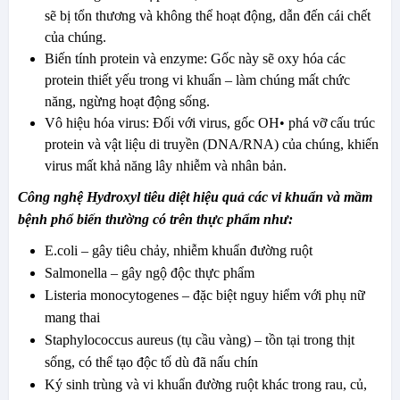
sẽ bị tổn thương và không thể hoạt động, dẫn đến cái chết
của chúng.
Biến tính protein và enzyme: Gốc này sẽ oxy hóa các
protein thiết yếu trong vi khuẩn – làm chúng mất chức
năng, ngừng hoạt động sống.
Vô hiệu hóa virus: Đối với virus, gốc OH• phá vỡ cấu trúc
protein và vật liệu di truyền (DNA/RNA) của chúng, khiến
virus mất khả năng lây nhiễm và nhân bản.
Công nghệ Hydroxyl tiêu diệt hiệu quả các vi khuẩn và mầm
bệnh phổ biến thường có trên thực phẩm như:
E.coli – gây tiêu chảy, nhiễm khuẩn đường ruột
Salmonella – gây ngộ độc thực phẩm
Listeria monocytogenes – đặc biệt nguy hiểm với phụ nữ
mang thai
Staphylococcus aureus (tụ cầu vàng) – tồn tại trong thịt
sống, có thể tạo độc tố dù đã nấu chín
Ký sinh trùng và vi khuẩn đường ruột khác trong rau, củ,