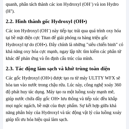
quanh, phân tách thành các ion Hydroxyl (OH⁻) và ion Hydro
(H⁺).
2.2. Hình thành gốc Hydroxyl (OH•)
Các ion Hydroxyl (OH⁻) này tiếp tục trải qua quá trình oxy hóa
tại bề mặt điện cực Titan để giải phóng ra hàng triệu gốc
Hydroxyl tự do (OH•). Đây chính là những "siêu chiến binh" có
khả năng oxy hóa cực mạnh, ngay lập tức tìm kiếm các phân tử
khác để phản ứng và ổn định cấu trúc của mình.
2.3. Tác động làm sạch và khử trùng toàn diện
Các gốc Hydroxyl (OH•) được tạo ra từ máy ULTTY WFX sẽ
hòa tan vào nước trong chậu rửa. Lúc này, công nghệ xoáy 360
độ phát huy tác dụng. Máy tạo ra một luồng xoáy mạnh mẽ,
giúp nước chứa đầy gốc OH• lưu thông và tiếp xúc đều khắp
mọi ngóc ngách, bề mặt của thực phẩm. Sự kết hợp giữa khả
năng phân hủy của Hydroxyl và tác động vật lý của luồng xoáy
giúp tối ưu hóa hiệu quả làm sạch.