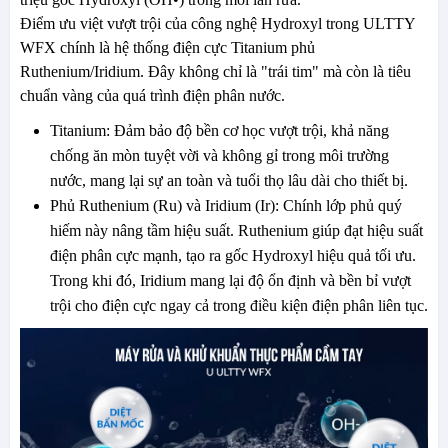
Điểm ưu việt vượt trội của công nghệ Hydroxyl trong ULTTY
WFX chính là hệ thống điện cực Titanium phủ
Ruthenium/Iridium. Đây không chỉ là "trái tim" mà còn là tiêu
chuẩn vàng của quá trình điện phân nước.
Titanium: Đảm bảo độ bền cơ học vượt trội, khả năng
chống ăn mòn tuyệt vời và không gỉ trong môi trường
nước, mang lại sự an toàn và tuổi thọ lâu dài cho thiết bị.
Phủ Ruthenium (Ru) và Iridium (Ir): Chính lớp phủ quý
hiếm này nâng tầm hiệu suất. Ruthenium giúp đạt hiệu suất
điện phân cực mạnh, tạo ra gốc Hydroxyl hiệu quả tối ưu.
Trong khi đó, Iridium mang lại độ ổn định và bền bỉ vượt
trội cho điện cực ngay cả trong điều kiện điện phân liên tục.