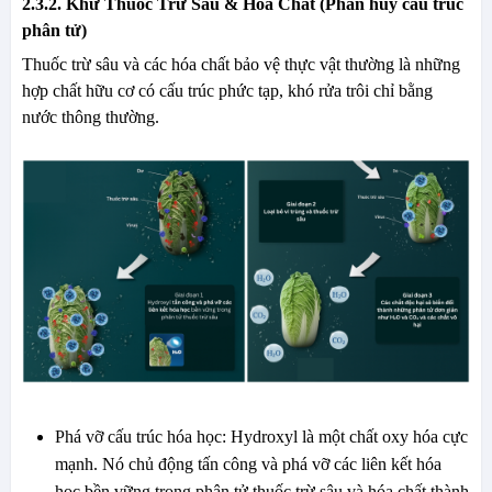
2.3.2. Khử Thuốc Trừ Sâu & Hóa Chất (Phân hủy cấu trúc
phân tử)
Thuốc trừ sâu và các hóa chất bảo vệ thực vật thường là những
hợp chất hữu cơ có cấu trúc phức tạp, khó rửa trôi chỉ bằng
nước thông thường.
Phá vỡ cấu trúc hóa học: Hydroxyl là một chất oxy hóa cực
mạnh. Nó chủ động tấn công và phá vỡ các liên kết hóa
học bền vững trong phân tử thuốc trừ sâu và hóa chất thành