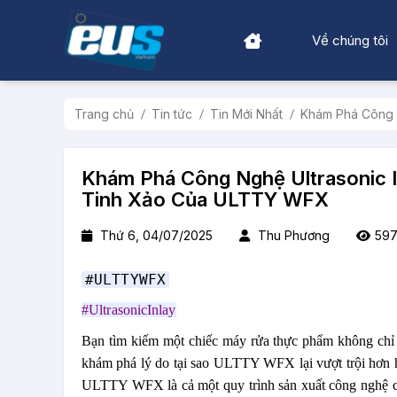
Về chúng tôi
Trang chủ
Tin tức
Tin Mới Nhất
Khám Phá Công 
Khám Phá Công Nghệ Ultrasonic I
Tinh Xảo Của ULTTY WFX
Thứ 6, 04/07/2025
Thu Phương
59
#ULTTYWFX
#UltrasonicInlay
Bạn tìm kiếm một chiếc máy rửa thực phẩm không chỉ l
khám phá lý do tại sao ULTTY WFX lại vượt trội hơn hẳ
ULTTY WFX là cả một quy trình sản xuất công nghệ cao 