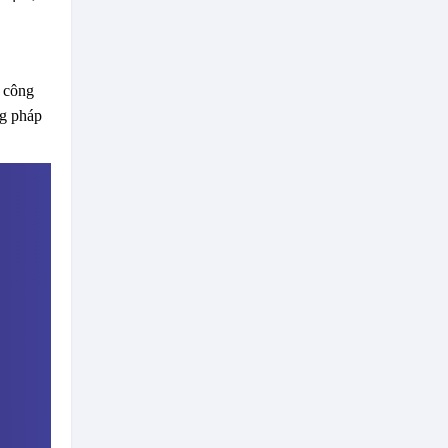
à công
ng pháp