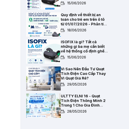
2,8kg
15/06/2026
Quy định về thiết bị an
toàn cho trẻ em trên ô tô
từ 01/07/2026 - Phân tích
pháp lý toàn diện
18/06/2026
ISOFIX là gì? Tất cả
những gì ba mẹ cần biết
về hệ thống cố định ghế
trẻ em trên ô tô
15/06/2026
Vì Sao Nên Đầu Tư Quạt
Tích Điện Cao Cấp Thay
Vì Quạt Giá Rẻ?
29/05/2026
ULTTY ELNI 16 - Quạt
Tích Điện Thông Minh 2
Trong 1 Cho Gia Đình
Hiện Đại
28/05/2026
Chất Lượng Pin Và Mạch
Bảo Vệ Kép BMS Của Quạt