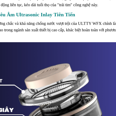
ộng liên tục, kéo dài tuổi thọ của "trái tim" công nghệ này.
u Âm Ultrasonic Inlay Tiên Tiến
n vững chắc và khả năng chống nước vượt trội của ULTTY WFX chính l
ao trong ngành sản xuất thiết bị cao cấp, khác biệt hoàn toàn với phươ