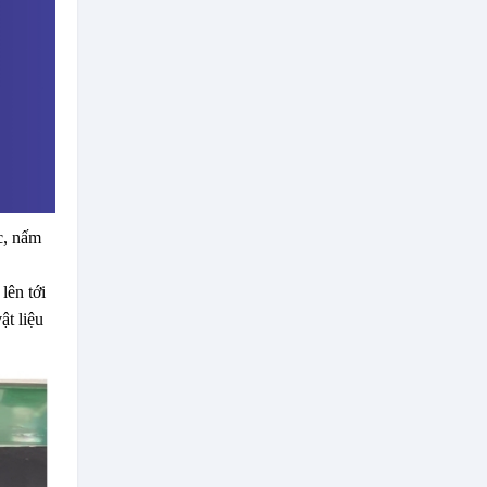
c, nấm
lên tới
ật liệu