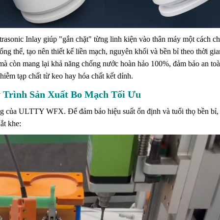
onic Inlay giúp "gắn chặt" từng linh kiện vào thân máy một cách ch
ng thể, tạo nên thiết kế liền mạch, nguyên khối và bền bỉ theo thời gi
 mà còn mang lại khả năng chống nước hoàn hảo 100%, đảm bảo an toà
hiễm tạp chất từ keo hay hóa chất kết dính.
 Trình Sản Xuất Bo Mạch Tối Ưu
ng của ULTTY WFX. Để đảm bảo hiệu suất ổn định và tuổi thọ bền bỉ,
ắt khe: