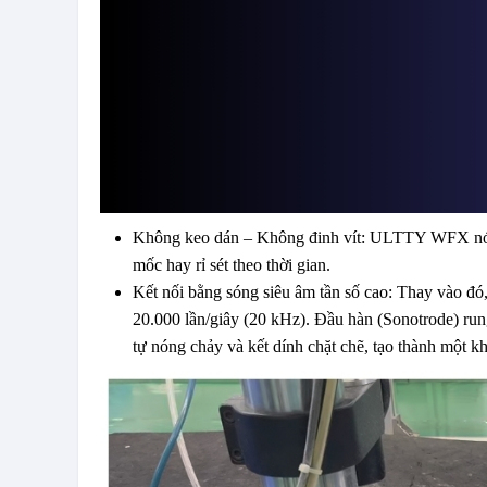
Không keo dán – Không đinh vít: ULTTY WFX nói kh
mốc hay rỉ sét theo thời gian.
Kết nối bằng sóng siêu âm tần số cao: Thay vào đó,
20.000 lần/giây (20 kHz). Đầu hàn (Sonotrode) rung
tự nóng chảy và kết dính chặt chẽ, tạo thành một k