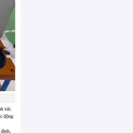
nh xác
ác động
 định,