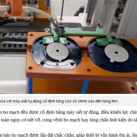
óa với máy siết tự động cố định từng con vít chính xác đến từng Nm
ên bo mạch đều được cố định bằng máy siết tự động, điều khiển lực chí
toàn nguy cơ nứt vỡ, cong vênh bo mạch hay lỏng chân linh kiện do t
 bảo bo mạch được lắp đặt chắc chắn, giúp thiết bị vận hành êm ái, ổn