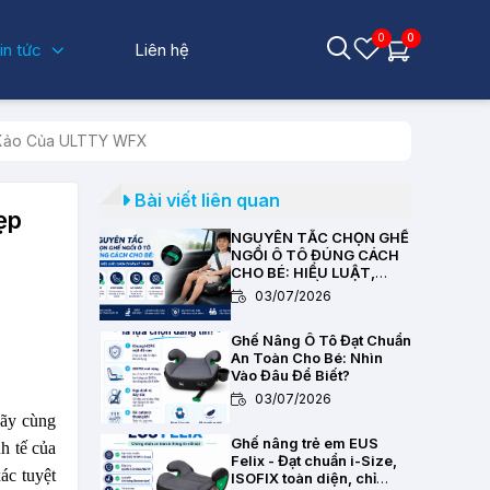
0
0
in tức
Liên hệ
h Xảo Của ULTTY WFX
Bài viết liên quan
ẹp
NGUYÊN TẮC CHỌN GHẾ
NGỒI Ô TÔ ĐÚNG CÁCH
CHO BÉ: HIỂU LUẬT,
CHỌN CHUẨN KỸ THUẬT
03/07/2026
Ghế Nâng Ô Tô Đạt Chuẩn
An Toàn Cho Bé: Nhìn
Vào Đâu Để Biết?
03/07/2026
Hãy cùng
Ghế nâng trẻ em EUS
h tế của
Felix - Đạt chuẩn i-Size,
ác tuyệt
ISOFIX toàn diện, chỉ