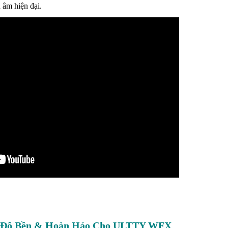
u âm hiện đại.
Tạo Độ Bền & Hoàn Hảo Cho ULTTY WFX