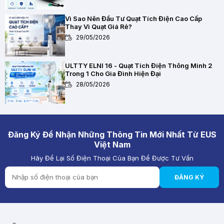
Vì Sao Nên Đầu Tư Quạt Tích Điện Cao Cấp
Thay Vì Quạt Giá Rẻ?
29/05/2026
ULTTY ELNI 16 - Quạt Tích Điện Thông Minh 2
Trong 1 Cho Gia Đình Hiện Đại
28/05/2026
Chất Lượng Pin Và Mạch Bảo Vệ Kép BMS Của
Quạt Tích Điện Quan Trọng Như Thế Nào?
28/05/2026
Đăng Ký Để Nhận Những Thông Tin Mới Nhất Từ EUS
Việt Nam
Hãy Để Lại Số Điện Thoại Của Bạn Để Được Tư Vấn
Quạt Tích Điện Pin Lithium vs Pin Ắc Quy: Loại
Nào Đáng Mua Hơn?
ĐĂNG KÝ
28/05/2026
Review Quạt Tích Điện Cao Cấp 2026 – Giải
Pháp Làm Mát Thông Minh Cho Mùa Hè