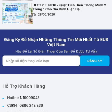
ULTTY ELNI 16 - Quạt Tích Điện Thông Minh 2
Trong 1 Cho Gia Đình Hiện Đại
28/05/2026
Chất Lượng Pin Và Mạch Bảo Vệ Kép BMS Của
Quạt Tích Điện Quan Trọng Như Thế Nào?
28/05/2026
Đăng Ký Để Nhận Những Thông Tin Mới Nhất Từ EUS
Việt Nam
Hãy Để Lại Số Điện Thoại Của Bạn Để Được Tư Vấn
Quạt Tích Điện Pin Lithium vs Pin Ắc Quy: Loại
Nào Đáng Mua Hơn?
ĐĂNG KÝ
28/05/2026
Review Quạt Tích Điện Cao Cấp 2026 – Giải
Pháp Làm Mát Thông Minh Cho Mùa Hè
29/05/2026
Hỗ Trợ Khách Hàng
Hotline 1: 19009043
CSKH : 0886.248.836