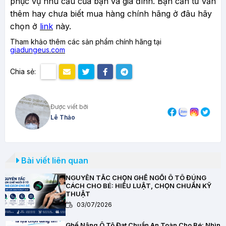
phục vụ nhu cầu của bạn và gia đình. Bạn cần tư vấn
thêm hay chưa biết mua hàng chính hãng ở đâu hãy
chọn ở
link
này.
Tham khảo thêm các sản phẩm chính hãng tại
giadungeus.com
Chia sẻ:
Được viết bởi
Lê Thảo
Bài viết liên quan
NGUYÊN TẮC CHỌN GHẾ NGỒI Ô TÔ ĐÚNG
CÁCH CHO BÉ: HIỂU LUẬT, CHỌN CHUẨN KỸ
THUẬT
03/07/2026
Ghế Nâng Ô Tô Đạt Chuẩn An Toàn Cho Bé: Nhìn