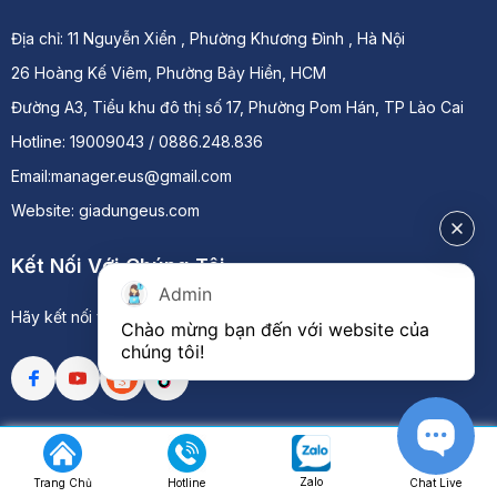
Địa chỉ:
11 Nguyễn Xiển , Phường Khương Đình , Hà Nội
26 Hoàng Kế Viêm, Phường Bảy Hiền, HCM
Đường A3, Tiểu khu đô thị số 17, Phường Pom Hán, TP Lào Cai
Hotline: 19009043 / 0886.248.836
Email:manager.eus@gmail.com
Website: giadungeus.com
Kết Nối Với Chúng Tôi
Admin
Hãy kết nối với chúng tôi qua các nền tảng mạng xã hội
Chào mừng bạn đến với website của 
chúng tôi!
Copyright © 2024 -
CÔNG TY TNHH THƯƠNG MẠI DỊCH VỤ
XUẤT NHẬP KHẨU EUS VIỆT NAM
. All rights reserved.
Design
Zalo
Trang Chủ
Hotline
Chat Live
by i-web.vn