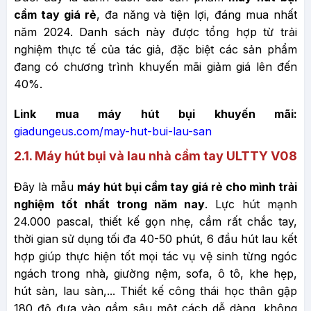
cầm tay giá rẻ
, đa năng và tiện lợi, đáng mua nhất
năm 2024. Danh sách này được tổng hợp từ trải
nghiệm thực tế của tác giả, đặc biệt các sản phẩm
đang có chương trình khuyến mãi giảm giá lên đến
40%.
Link mua máy hút bụi khuyến mãi:
giadungeus.com/may-hut-bui-lau-san
2.1.
Máy hút bụi và lau nhà cầm tay ULTTY V08
Đây là mẫu
máy hút bụi cầm tay giá rẻ cho mình trải
nghiệm tốt nhất trong năm nay
. Lực hút mạnh
24.000 pascal, thiết kế gọn nhẹ, cầm rất chắc tay,
thời gian sử dụng tối đa 40-50 phút, 6 đầu hút lau kết
hợp giúp thực hiện tốt mọi tác vụ vệ sinh từng ngóc
ngách trong nhà, giường nệm, sofa, ô tô, khe hẹp,
hút sàn, lau sàn,... Thiết kế công thái học thân gập
180 độ đưa vào gầm sâu một cách dễ dàng, không