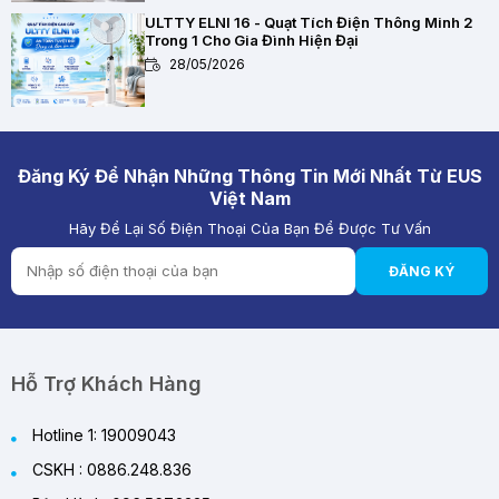
ULTTY ELNI 16 - Quạt Tích Điện Thông Minh 2
Trong 1 Cho Gia Đình Hiện Đại
28/05/2026
Chất Lượng Pin Và Mạch Bảo Vệ Kép BMS Của
Quạt Tích Điện Quan Trọng Như Thế Nào?
28/05/2026
Đăng Ký Để Nhận Những Thông Tin Mới Nhất Từ EUS
Việt Nam
Hãy Để Lại Số Điện Thoại Của Bạn Để Được Tư Vấn
Quạt Tích Điện Pin Lithium vs Pin Ắc Quy: Loại
Nào Đáng Mua Hơn?
ĐĂNG KÝ
28/05/2026
Review Quạt Tích Điện Cao Cấp 2026 – Giải
Pháp Làm Mát Thông Minh Cho Mùa Hè
29/05/2026
Hỗ Trợ Khách Hàng
Hotline 1: 19009043
CSKH : 0886.248.836