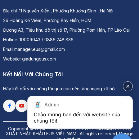
Địa chỉ:
11 Nguyễn Xiển , Phường Khương Đình , Hà Nội
26 Hoàng Kế Viêm, Phường Bảy Hiền, HCM
Đường A3, Tiểu khu đô thị số 17, Phường Pom Hán, TP Lào Cai
Hotline: 19009043 / 0886.248.836
Email:manager.eus@gmail.com
Website: giadungeus.com
Kết Nối Với Chúng Tôi
Hãy kết nối với chúng tôi qua các nền tảng mạng xã hội
Admin
Chào mừng bạn đến với website của 
chúng tôi!
Copyright © 2024 -
CÔNG TY TNHH THƯƠNG MẠI DỊCH VỤ
XUẤT NHẬP KHẨU EUS VIỆT NAM
. All rights reserved.
Design
by i-web.vn