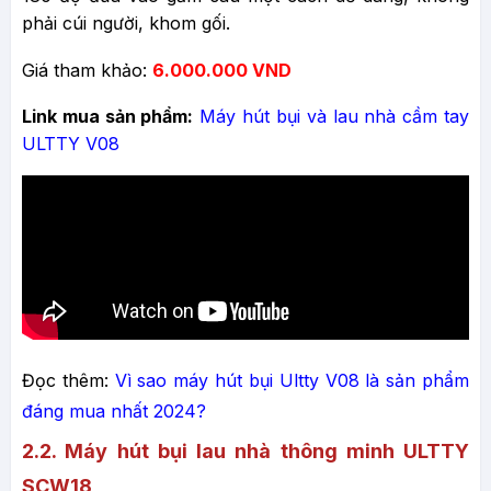
phải cúi người, khom gối.
Giá tham khảo:
6
.000.000 VND
Link mua sản phẩm:
Máy hút bụi và lau nhà cầm tay
ULTTY V08
Đọc thêm:
Vì sao máy hút bụi Ultty V08 là sản phẩm
đáng mua nhất 2024?
2.2. Máy hút bụi lau nhà thông minh ULTTY
SCW18