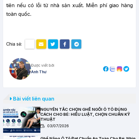
tiên nếu có lỗi từ nhà sản xuất. Miễn phí giao hàng
toàn quốc.
Chia sẻ:
Được viết bởi
Anh Thư
Bài viết liên quan
NGUYÊN TẮC CHỌN GHẾ NGỒI Ô TÔ ĐÚNG
CÁCH CHO BÉ: HIỂU LUẬT, CHỌN CHUẨN KỸ
THUẬT
03/07/2026
Ghế Nâng Ô Tô Đạt Chuẩn An Toàn Cho Bé: Nhìn