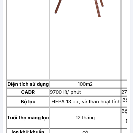
Diện tích sử dụng
100m2
CADR
9700 lít/ phút
270 
Bộ l
Bộ lọc
HEPA 13 ++, và than hoạt tính
Bộ l
Tuổi thọ màng lọc
12 tháng
Bộ 
Ion khử khuẩn
có