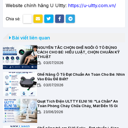
Website chính hãng U Ultty:
https://u-ultty.com.vn/
Chia sẻ:
Bài viết liên quan
NGUYÊN TẮC CHỌN GHẾ NGỒI Ô TÔ ĐÚNG
CÁCH CHO BÉ: HIỂU LUẬT, CHỌN CHUẨN KỸ
THUẬT
03/07/2026
Ghế Nâng Ô Tô Đạt Chuẩn An Toàn Cho Bé: Nhìn
Vào Đâu Để Biết?
03/07/2026
Quạt Tích Điện ULTTY ELNI 16: "Lá Chắn" An
Toàn Phòng Cháy Chữa Cháy, Mát Đến 15 Gi
23/06/2026
Ghế nâng trẻ em EUS Felix - Đạt chuẩn i-Size,