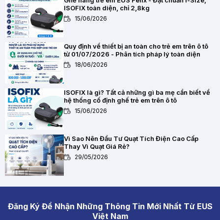
ISOFIX toàn diện, chỉ 2,8kg
15/06/2026
Quy định về thiết bị an toàn cho trẻ em trên ô tô
từ 01/07/2026 - Phân tích pháp lý toàn diện
18/06/2026
ISOFIX là gì? Tất cả những gì ba mẹ cần biết về
hệ thống cố định ghế trẻ em trên ô tô
15/06/2026
Vì Sao Nên Đầu Tư Quạt Tích Điện Cao Cấp
Thay Vì Quạt Giá Rẻ?
29/05/2026
ULTTY ELNI 16 - Quạt Tích Điện Thông Minh 2
Trong 1 Cho Gia Đình Hiện Đại
28/05/2026
Đăng Ký Để Nhận Những Thông Tin Mới Nhất Từ EUS
Việt Nam