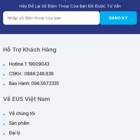
Hãy Để Lại Số Điện Thoại Của Bạn Để Được Tư Vấn
Chất Lượng Pin Và Mạch Bảo Vệ Kép BMS Của
Quạt Tích Điện Quan Trọng Như Thế Nào?
ĐĂNG KÝ
28/05/2026
Quạt Tích Điện Pin Lithium vs Pin Ắc Quy: Loại
Nào Đáng Mua Hơn?
28/05/2026
Hỗ Trợ Khách Hàng
Hotline 1: 19009043
CSKH : 0886.248.836
Bảo Hành: 096.567.2335
Về EUS Việt Nam
Về chúng tôi
Sản phẩm
Đại lý