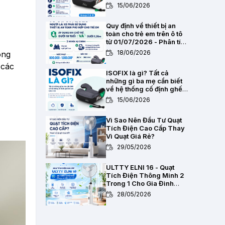
2,8kg
15/06/2026
Quy định về thiết bị an
toàn cho trẻ em trên ô tô
từ 01/07/2026 - Phân tích
pháp lý toàn diện
18/06/2026
ông
 các
ISOFIX là gì? Tất cả
những gì ba mẹ cần biết
về hệ thống cố định ghế
trẻ em trên ô tô
15/06/2026
Vì Sao Nên Đầu Tư Quạt
Tích Điện Cao Cấp Thay
Vì Quạt Giá Rẻ?
29/05/2026
ULTTY ELNI 16 - Quạt
Tích Điện Thông Minh 2
Trong 1 Cho Gia Đình
Hiện Đại
28/05/2026
Chất Lượng Pin Và Mạch
Bảo Vệ Kép BMS Của Quạt