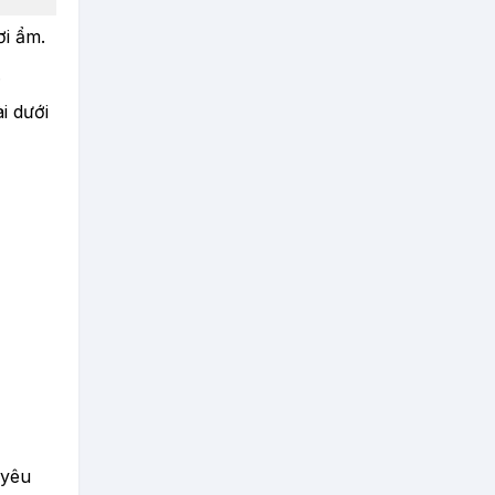
ơi ẩm.
.
i dưới
 yêu