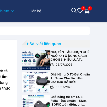
0
0
in tức
Liên hệ
Bài viết liên quan
NGUYÊN TẮC CHỌN GHẾ
NGỒI Ô TÔ ĐÚNG CÁCH
CHO BÉ: HIỂU LUẬT,
CHỌN CHUẨN KỸ THUẬT
03/07/2026
à tài
Ghế Nâng Ô Tô Đạt Chuẩn
t ẩm
An Toàn Cho Bé: Nhìn
dụng
Vào Đâu Để Biết?
03/07/2026
h thức
Ghế nâng trẻ em EUS
Felix - Đạt chuẩn i-Size,
ISOFIX toàn diện, chỉ