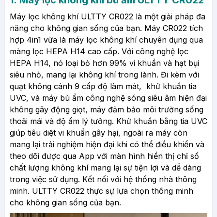
1. Máy lọc không khí bù ẩm ULTTY CR022
Máy lọc không khí ULTTY CR022 là một giải pháp đa
năng cho không gian sống của bạn. Máy CR022 tích
hợp 4in1 vừa là máy lọc không khí chuyên dụng qua
màng lọc HEPA H14 cao cấp. Với công nghệ lọc
HEPA H14, nó loại bỏ hơn 99% vi khuẩn và hạt bụi
siêu nhỏ, mang lại không khí trong lành. Đi kèm với
quạt không cánh 9 cấp độ làm mát, khử khuẩn tia
UVC, và máy bù ẩm công nghệ sóng siêu âm hiện đại
không gây động giọt, máy đảm bảo môi trường sống
thoải mái và độ ẩm lý tưởng. Khử khuẩn bằng tia UVC
giúp tiêu diệt vi khuẩn gây hại, ngoài ra máy còn
mang lại trải nghiệm hiện đại khi có thể điều khiển và
theo dõi được qua App với màn hình hiển thị chỉ số
chất lượng không khí mang lại sự tiện lợi và dễ dàng
trong việc sử dụng. Kết nối với hệ thống nhà thông
minh. ULTTY CR022 thực sự lựa chọn thông minh
cho không gian sống của bạn.