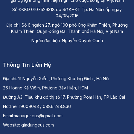
gia dụng thông minh, tiện nghi cho cuộc sống tại Việt Nam
Số ĐKKD 0107529318 do Sở KHĐT Tp. Hà Nội cấp ngày
04/08/2016
Địa chỉ: Số 6 ngách 27, ngõ 100 phố Chợ Khâm Thiên, Phường
Khâm Thiên, Quận Đống Đa, Thành phố Hà Nội, Việt Nam
Người đại diện: Nguyễn Quỳnh Oanh
Thông Tin Liên Hệ
Địa chỉ:
11 Nguyễn Xiển , Phường Khương Đình , Hà Nội
26 Hoàng Kế Viêm, Phường Bảy Hiền, HCM
Đường A3, Tiểu khu đô thị số 17, Phường Pom Hán, TP Lào Cai
Hotline: 19009043 / 0886.248.836
Email:manager.eus@gmail.com
Website: giadungeus.com