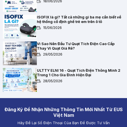
18/06/2026
ISOFIX là gì? Tất cả những gì ba mẹ cần biết về
hệ thống cố định ghế trẻ em trên ô tô
15/06/2026
Vì Sao Nên Đầu Tư Quạt Tích Điện Cao Cấp
Thay Vì Quạt Giá Rẻ?
29/05/2026
ULTTY ELNI 16 - Quạt Tích Điện Thông Minh 2
Trong 1 Cho Gia Đình Hiện Đại
28/05/2026
Chất Lượng Pin Và Mạch Bảo Vệ Kép BMS Của
Quạt Tích Điện Quan Trọng Như Thế Nào?
28/05/2026
Đăng Ký Để Nhận Những Thông Tin Mới Nhất Từ EUS
Việt Nam
Hãy Để Lại Số Điện Thoại Của Bạn Để Được Tư Vấn
Quạt Tích Điện Pin Lithium vs Pin Ắc Quy: Loại