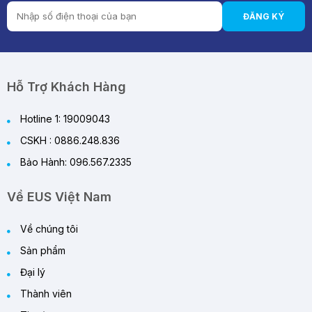
Nào Đáng Mua Hơn?
ĐĂNG KÝ
28/05/2026
Review Quạt Tích Điện Cao Cấp 2026 – Giải
Pháp Làm Mát Thông Minh Cho Mùa Hè
29/05/2026
Hỗ Trợ Khách Hàng
Hotline 1: 19009043
CSKH : 0886.248.836
Bảo Hành: 096.567.2335
Về EUS Việt Nam
Về chúng tôi
Sản phẩm
Đại lý
Thành viên