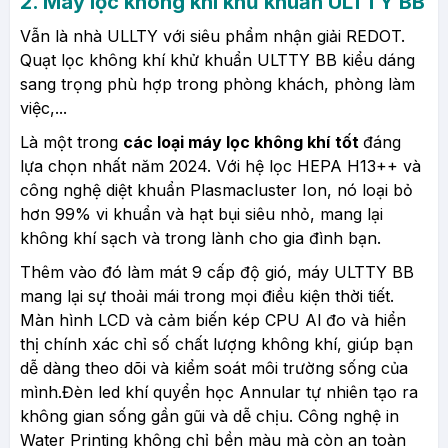
2.
Máy lọc không khí khử khuẩn ULTTY BB
Vẫn là nhà ULLTY với siêu phẩm nhận giải REDOT.
Quạt lọc không khí khử khuẩn ULTTY BB kiểu dáng
sang trọng phù hợp trong phòng khách, phòng làm
việc,...
Là một trong
các loại máy lọc không khí
tốt
đáng
lựa chọn nhất năm 2024. Với hệ lọc HEPA H13++ và
công nghệ diệt khuẩn Plasmacluster Ion, nó loại bỏ
hơn 99% vi khuẩn và hạt bụi siêu nhỏ, mang lại
không khí sạch và trong lành cho gia đình bạn.
Thêm vào đó làm mát 9 cấp độ gió, máy ULTTY BB
mang lại sự thoải mái trong mọi điều kiện thời tiết.
Màn hình LCD và cảm biến kép CPU Al đo và hiển
thị chính xác chỉ số chất lượng không khí, giúp bạn
dễ dàng theo dõi và kiểm soát môi trường sống của
mình.Đèn led khí quyển học Annular tự nhiên tạo ra
không gian sống gần gũi và dễ chịu. Công nghệ in
Water Printing không chỉ bền màu mà còn an toàn