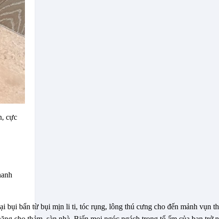
n, cực
hanh
ụi bẩn từ bụi mịn li ti, tóc rụng, lông thú cưng cho đến mảnh vụn thứ
năng cho thảm, sàn nhà. Biến mọi ngóc ngách trong tổ ấm của bạn trở 