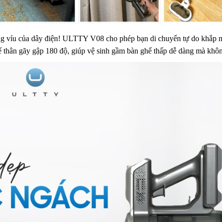
g víu của dây điện! ULTTY V08 cho phép bạn di chuyển tự do khắp mọ
thân gãy gập 180 độ, giúp vệ sinh gầm bàn ghế thấp dễ dàng mà khôn