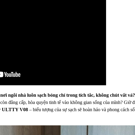
nơi ngôi nhà luôn sạch bóng chỉ trong tích tắc, không chút vất vả?
còn đẳng cấp, hòa quyện tinh tế vào không gian sống của mình? Giờ đ
ay ULTTY V08
– biểu tượng của sự sạch sẽ hoàn hảo và phong cách số