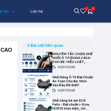
0
0
in tức
Liên hệ
Bài viết liên quan
 CAO
NGUYÊN TẮC CHỌN GHẾ
NGỒI Ô TÔ ĐÚNG CÁCH
CHO BÉ: HIỂU LUẬT,
CHỌN CHUẨN KỸ THUẬT
03/07/2026
Ghế Nâng Ô Tô Đạt Chuẩn
An Toàn Cho Bé: Nhìn
Vào Đâu Để Biết?
.
03/07/2026
Ghế nâng trẻ em EUS
Felix - Đạt chuẩn i-Size,
ISOFIX toàn diện, chỉ