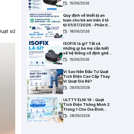
2,8kg
15/06/2026
Quy định về thiết bị an
toàn cho trẻ em trên ô tô
từ 01/07/2026 - Phân tích
pháp lý toàn diện
Quạt sử
18/06/2026
ISOFIX là gì? Tất cả
những gì ba mẹ cần biết
về hệ thống cố định ghế
trẻ em trên ô tô
15/06/2026
Vì Sao Nên Đầu Tư Quạt
Tích Điện Cao Cấp Thay
Vì Quạt Giá Rẻ?
29/05/2026
ULTTY ELNI 16 - Quạt
Tích Điện Thông Minh 2
Trong 1 Cho Gia Đình
Hiện Đại
28/05/2026
Chất Lượng Pin Và Mạch
Bảo Vệ Kép BMS Của Quạt