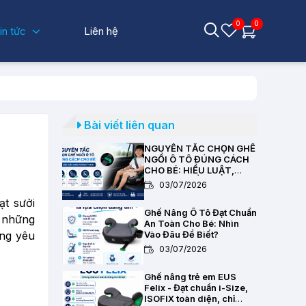
0
0
in tức
Liên hệ
Bài viết liên quan
NGUYÊN TẮC CHỌN GHẾ
NGỒI Ô TÔ ĐÚNG CÁCH
CHO BÉ: HIỂU LUẬT,
CHỌN CHUẨN KỸ THUẬT
03/07/2026
ạt sưởi
Ghế Nâng Ô Tô Đạt Chuẩn
g những
An Toàn Cho Bé: Nhìn
ng yêu
Vào Đâu Để Biết?
03/07/2026
Ghế nâng trẻ em EUS
Felix - Đạt chuẩn i-Size,
ISOFIX toàn diện, chỉ