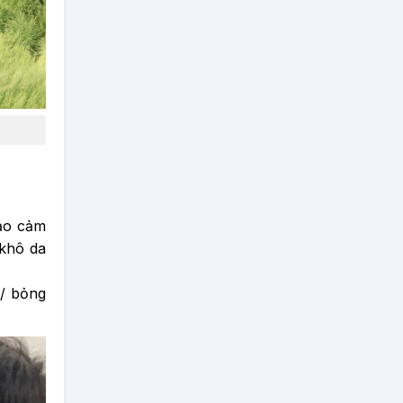
tạo cảm
 khô da
g/ bỏng