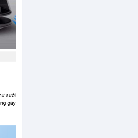
hư sưởi
ông gây