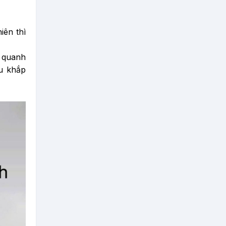
iên thì
g quanh
u khắp