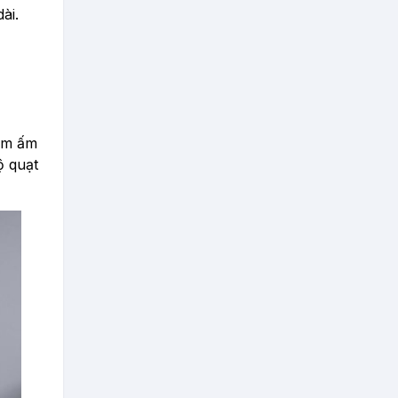
ài.
làm ấm
ộ quạt