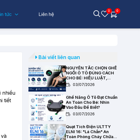
0
0
in tức
Liên hệ
Bài viết liên quan
NGUYÊN TẮC CHỌN GHẾ
NGỒI Ô TÔ ĐÚNG CÁCH
CHO BÉ: HIỂU LUẬT,
CHỌN CHUẨN KỸ THUẬT
03/07/2026
i nhiều
Ghế Nâng Ô Tô Đạt Chuẩn
 tiết
An Toàn Cho Bé: Nhìn
Vào Đâu Để Biết?
03/07/2026
Quạt Tích Điện ULTTY
ELNI 16: "Lá Chắn" An
 và
Toàn Phòng Cháy Chữa