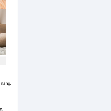
 năng.
n.