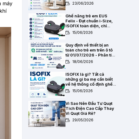
Cháy, Mát Đến 15 Gi
ồm máy
23/06/2026
khí
Ghế nâng trẻ em EUS
Felix - Đạt chuẩn i-Size,
ISOFIX toàn diện, chỉ
2,8kg
15/06/2026
Quy định về thiết bị an
toàn cho trẻ em trên ô tô
từ 01/07/2026 - Phân tích
pháp lý toàn diện
18/06/2026
ISOFIX là gì? Tất cả
những gì ba mẹ cần biết
về hệ thống cố định ghế
trẻ em trên ô tô
15/06/2026
Vì Sao Nên Đầu Tư Quạt
Tích Điện Cao Cấp Thay
Vì Quạt Giá Rẻ?
29/05/2026
ULTTY ELNI 16 - Quạt
Tích Điện Thông Minh 2