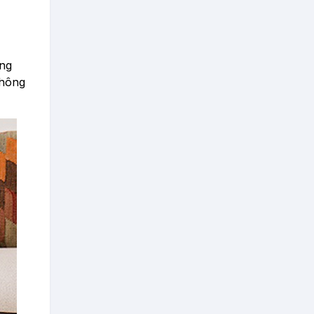
ằng
không