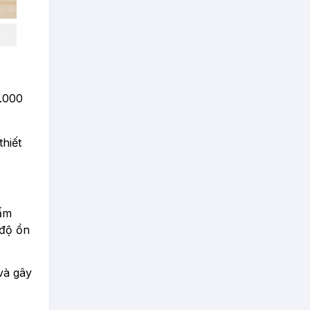
0.000
thiết
 ấm
 độ ổn
và gây