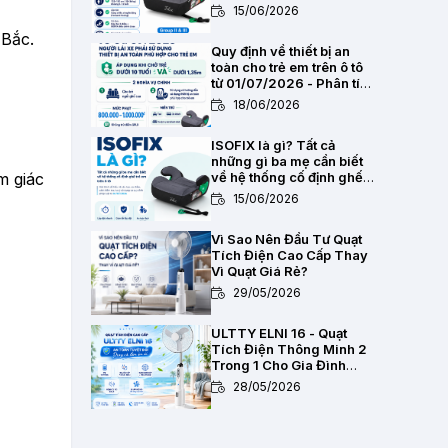
2,8kg
15/06/2026
 Bắc.
Quy định về thiết bị an
toàn cho trẻ em trên ô tô
từ 01/07/2026 - Phân tích
pháp lý toàn diện
18/06/2026
ISOFIX là gì? Tất cả
những gì ba mẹ cần biết
m giác
về hệ thống cố định ghế
trẻ em trên ô tô
15/06/2026
Vì Sao Nên Đầu Tư Quạt
Tích Điện Cao Cấp Thay
Vì Quạt Giá Rẻ?
29/05/2026
ULTTY ELNI 16 - Quạt
Tích Điện Thông Minh 2
Trong 1 Cho Gia Đình
Hiện Đại
28/05/2026
Chất Lượng Pin Và Mạch
Bảo Vệ Kép BMS Của Quạt