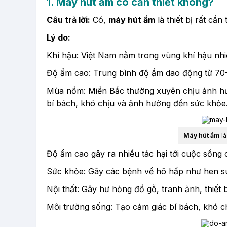
1. Máy hút ẩm có cần thiết không?
Câu trả lời:
Có,
máy hút ẩm
là thiết bị rất cần
Lý do:
Khí hậu: Việt Nam nằm trong vùng khí hậu nhiệt
Độ ẩm cao: Trung bình độ ẩm dao động từ 70
Mùa nồm: Miền Bắc thường xuyên chịu ảnh hư
bí bách, khó chịu và ảnh hưởng đến sức khỏe
Máy hút ẩm
là
Độ ẩm cao gây ra nhiều tác hại tới cuộc sống 
Sức khỏe: Gây các bệnh về hô hấp như hen suy
Nội thất: Gây hư hỏng đồ gỗ, tranh ảnh, thiết 
Môi trường sống: Tạo cảm giác bí bách, khó ch