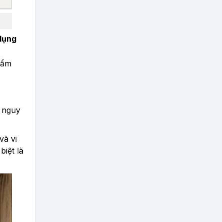
dụng
 ẩm
m nguy
và vi
iệt là