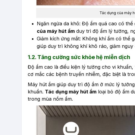
Tác dụng của máy hú
Ngăn ngừa da khô: Độ ẩm quá cao có thể g
của máy hút ẩm
duy trì độ ẩm lý tưởng, n
Giảm kích ứng mắt: Không khí ẩm có thể g
giúp duy trì không khí khô ráo, giảm nguy
1.2. Tăng cường sức khỏe hệ miễn dịch
Độ ẩm cao là điều kiện lý tưởng cho vi khuẩn, 
cơ mắc các bệnh truyền nhiễm, đặc biệt là t
Máy hút ẩm giúp duy trì độ ẩm ở mức lý tưởn
khuẩn.
Tác dụng máy hút ẩm
loại bỏ độ ẩm dư
trong mùa nồm ẩm.