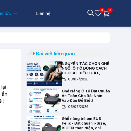
0
0
in tức
Liên hệ
Bài viết liên quan
NGUYÊN TẮC CHỌN GHẾ
NGỒI Ô TÔ ĐÚNG CÁCH
CHO BÉ: HIỂU LUẬT,
CHỌN CHUẨN KỸ THUẬT
03/07/2026
lại
Ghế Nâng Ô Tô Đạt Chuẩn
í ẩn
An Toàn Cho Bé: Nhìn
 !
Vào Đâu Để Biết?
03/07/2026
Ghế nâng trẻ em EUS
Felix - Đạt chuẩn i-Size,
ISOFIX toàn diện, chỉ