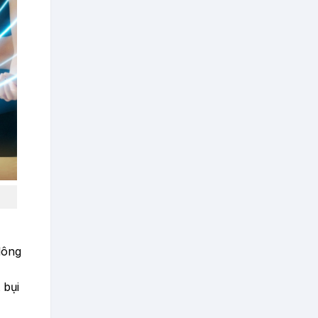
lông
 bụi