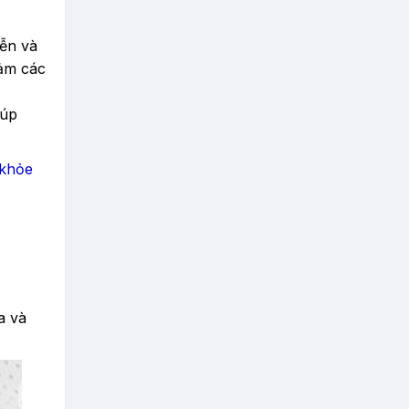
yễn và
iảm các
iúp
 khỏe
a và