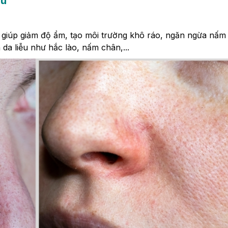
ấu"
 giúp giảm độ ẩm, tạo môi trường khô ráo, ngăn ngừa nấ
da liễu như hắc lào, nấm chân,...