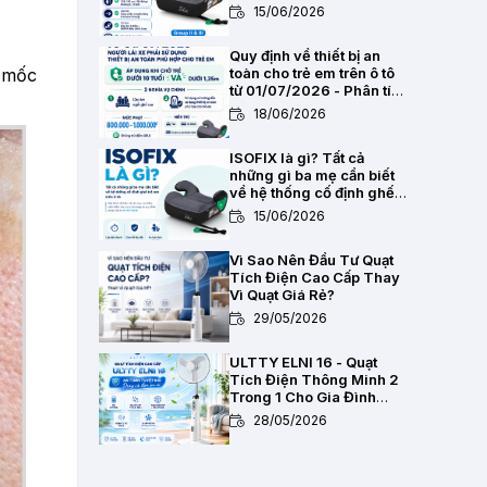
2,8kg
15/06/2026
Quy định về thiết bị an
m mốc
toàn cho trẻ em trên ô tô
từ 01/07/2026 - Phân tích
pháp lý toàn diện
18/06/2026
ISOFIX là gì? Tất cả
những gì ba mẹ cần biết
về hệ thống cố định ghế
trẻ em trên ô tô
15/06/2026
Vì Sao Nên Đầu Tư Quạt
Tích Điện Cao Cấp Thay
Vì Quạt Giá Rẻ?
29/05/2026
ULTTY ELNI 16 - Quạt
Tích Điện Thông Minh 2
Trong 1 Cho Gia Đình
Hiện Đại
28/05/2026
Chất Lượng Pin Và Mạch
Bảo Vệ Kép BMS Của Quạt