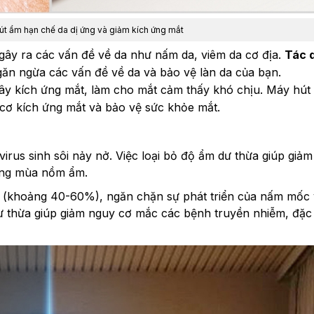
t ẩm hạn chế da dị ứng và giảm kích ứng mắt
ây ra các vấn đề về da như nấm da, viêm da cơ địa.
Tác 
găn ngừa các vấn đề về da và bảo vệ làn da của bạn.
ây kích ứng mắt, làm cho mắt cảm thấy khó chịu. Máy hút
 cơ kích ứng mắt và bảo vệ sức khỏe mắt.
virus sinh sôi nảy nở. Việc loại bỏ độ ẩm dư thừa giúp giả
rong mùa nồm ẩm.
g (khoảng 40-60%), ngăn chặn sự phát triển của nấm mốc 
 thừa giúp giảm nguy cơ mắc các bệnh truyền nhiễm, đặc b