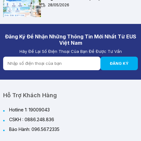
28/05/2026
Chất Lượng Pin Và Mạch Bảo Vệ Kép BMS Của
Quạt Tích Điện Quan Trọng Như Thế Nào?
28/05/2026
Đăng Ký Để Nhận Những Thông Tin Mới Nhất Từ EUS
Việt Nam
Hãy Để Lại Số Điện Thoại Của Bạn Để Được Tư Vấn
Quạt Tích Điện Pin Lithium vs Pin Ắc Quy: Loại
Nào Đáng Mua Hơn?
ĐĂNG KÝ
28/05/2026
Review Quạt Tích Điện Cao Cấp 2026 – Giải
Pháp Làm Mát Thông Minh Cho Mùa Hè
29/05/2026
Hỗ Trợ Khách Hàng
Hotline 1: 19009043
CSKH : 0886.248.836
Bảo Hành: 096.567.2335