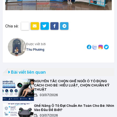
Chia sẻ:
Được viết bởi
Thu Phương
Bài viết liên quan
NGUYÊN TẮC CHỌN GHẾ NGỒI Ô TÔ ĐÚNG
CÁCH CHO BÉ: HIỂU LUẬT, CHỌN CHUẨN KỸ
THUẬT
03/07/2026
Ghế Nâng Ô Tô Đạt Chuẩn An Toàn Cho Bé: Nhìn
Vào Đâu Để Biết?
03/07/2026