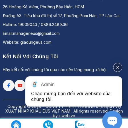
26 Hoàng Kế Viêm, Phường Bảy Hiền, HCM
Đường A3, Tiểu khu đô thị số 17, Phường Pom Hán, TP Lào Cai
Hotline: 19009043 / 0886.248.836
Email:manager.eus@gmail.com
Website: giadungeus.com
Kết Nối Với Chúng Tôi
Hãy kết nối với chúng tôi qua các nền tảng mạng xã hội
Admin
Chào mừng bạn đến với website của 
chúng tôi!
Copyright © 2024 -
CÔNG TY TNHH THƯƠNG MẠI DỊCH VỤ
XUẤT NHẬP KHẨU EUS VIỆT NAM
. All rights reserved.
Design
by i-web.vn